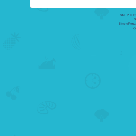
SMF 2.0.1
S
SimplePorta
X