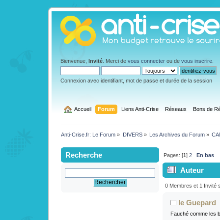
Bienvenue,
Invité
. Merci de
vous connecter
ou de
vous inscrire
.
Connexion avec identifiant, mot de passe et durée de la session
  Accueil
Forum
Liens Anti-Crise
Réseaux
Bons de Ré
Anti-Crise.fr: Le Forum
»
DIVERS
»
Les Archives du Forum
»
CAN
Recherche
Pages: [
1
]
2
En bas
Auteur
Satisfait ou 1
0 Membres et 1 Invité s
le Guepard
Fauché comme les b