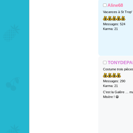
Aline68
Vacances à St Trop'
Messages: 524
Karma: 21
TONYDEPA
Costume trois pièce
Messages: 290
Karma: 21
C’est la Galère … ma
Misère ! 😁