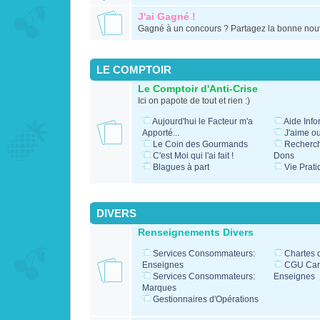
J'ai Gagné !
Gagné à un concours ? Partagez la bonne nouv
LE COMPTOIR
Le Comptoir d'Anti-Crise
Ici on papote de tout et rien :)
Aujourd'hui le Facteur m'a
Aide Info
Apporté...
J'aime o
Le Coin des Gourmands
Recherc
C'est Moi qui l'ai fait !
Dons
Blagues à part
Vie Prati
DIVERS
Renseignements Divers
Services Consommateurs:
Chartes 
Enseignes
CGU Cart
Services Consommateurs:
Enseignes
Marques
Gestionnaires d'Opérations