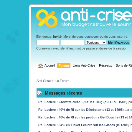
Bienvenue,
Invité
. Merci de
vous connecter
ou de
vous inscrire
.
Connexion avec identifiant, mot de passe et durée de la session
  Accueil
Forum
Liens Anti-Crise
Réseaux
Bons de Ré
Anti-Crise.fr: Le Forum
Messages récents
Re: Leclerc : Crevette cuite 1,85€ les 100g (du 11 au 15/08)
p
Re: Leclerc : 40% de RI sur les Déodorants (13 et 14/08)
par
c
Re: Leclerc : 40% de RI sur les produits Gel Douche (13 et 1
Re: Leclerc : 34% en Ticket Leclerc sur les Glaces (le 12/08)