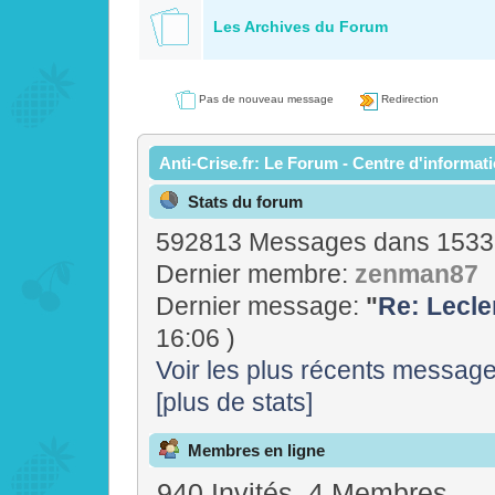
Les Archives du Forum
Pas de nouveau message
Redirection
Anti-Crise.fr: Le Forum - Centre d'informat
Stats du forum
592813 Messages dans 15337
Dernier membre:
zenman87
Dernier message:
"
Re: Lecler
16:06 )
Voir les plus récents messag
[plus de stats]
Membres en ligne
940 Invités, 4 Membres