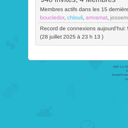
Membres actifs dans les 15 dernièr
boucledor
,
chlouli
,
amramat
,
jossem
Record de connexions aujourd'hui:
(28 juillet 2025 à 23 h 13 )
SMF 2.0.1
S
SimplePorta
X