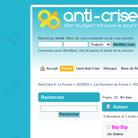
Bienvenue,
Invité
. Merci de
vous connecter
ou de
vous inscrire
.
Connexion avec identifiant, mot de passe et durée de la session
  Accueil
Forum
Liens Anti-Crise
Réseaux
Bons de Ré
Anti-Crise.fr: Le Forum
»
DIVERS
»
Les Archives du Forum
»
TAS
Recherche
Pages: [
1
]
En bas
Auteur
gagner ! 1/9 (L
0 Membres et 1 Invité s
Bip Bip
Jet-Setteur