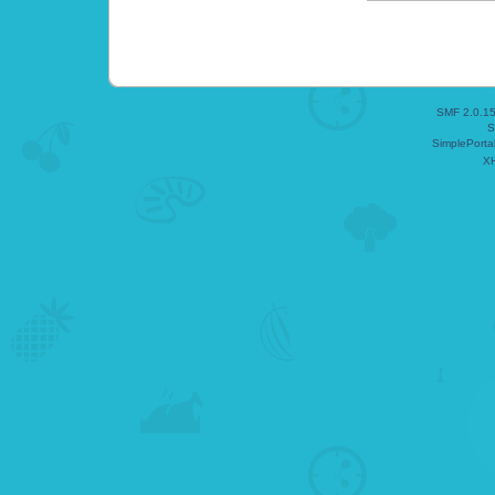
SMF 2.0.1
S
SimplePorta
X