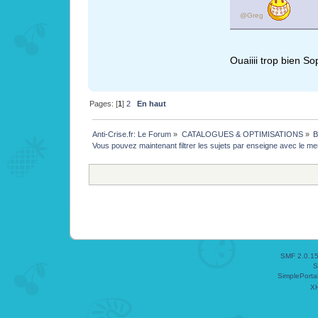
@Greg
Ouaiiii trop bien S
Pages: [
1
]
2
En haut
Anti-Crise.fr: Le Forum
»
CATALOGUES & OPTIMISATIONS
»
B
Vous pouvez maintenant filtrer les sujets par enseigne avec le m
SMF 2.0.1
S
SimplePorta
X