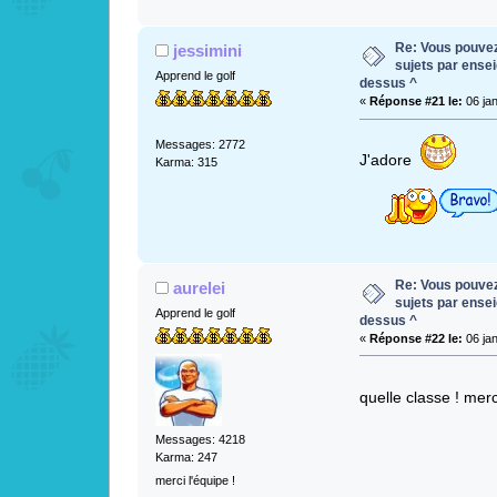
Re: Vous pouvez 
jessimini
sujets par ense
Apprend le golf
dessus ^
«
Réponse #21 le:
06 jan
Messages: 2772
J'adore
Karma: 315
Re: Vous pouvez 
aurelei
sujets par ense
Apprend le golf
dessus ^
«
Réponse #22 le:
06 jan
quelle classe ! mer
Messages: 4218
Karma: 247
merci l'équipe !