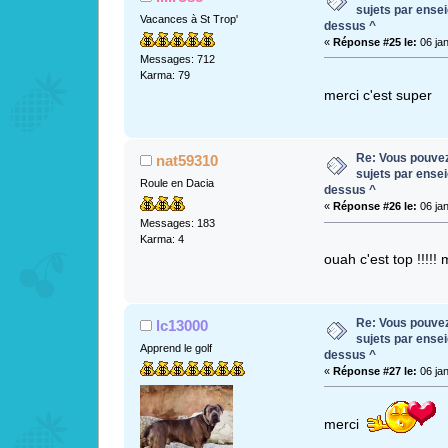
sujets par ense
Vacances à St Trop'
dessus ^
«
Réponse #25 le:
06 jan
Messages: 712
Karma: 79
merci c'est super
Re: Vous pouvez 
nat59310
sujets par ense
Roule en Dacia
dessus ^
«
Réponse #26 le:
06 jan
Messages: 183
Karma: 4
ouah c'est top !!!!
Re: Vous pouvez 
lc13000
sujets par ense
Apprend le golf
dessus ^
«
Réponse #27 le:
06 jan
merci