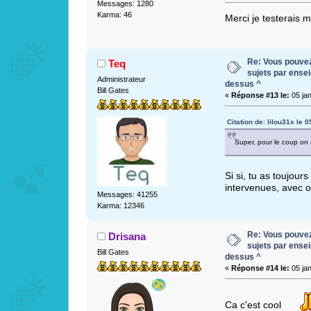
Messages: 1280
Karma: 46
Merci je testerais m
Re: Vous pouvez 
Teq
sujets par ense
Administrateur
dessus ^
Bill Gates
«
Réponse #13 le:
05 jan
Citation de: lilou31x le 
Super, pour le coup on 
Si si, tu as toujours
intervenues, avec ou
Messages: 41255
Karma: 12346
Re: Vous pouvez 
Drisana
sujets par ense
Bill Gates
dessus ^
«
Réponse #14 le:
05 jan
Ca c'est cool