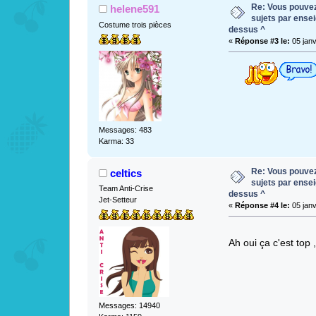
Re: Vous pouvez 
helene591
sujets par ense
Costume trois pièces
dessus ^
«
Réponse #3 le:
05 janv
Messages: 483
Karma: 33
Re: Vous pouvez 
celtics
sujets par ense
Team Anti-Crise
dessus ^
Jet-Setteur
«
Réponse #4 le:
05 janv
Ah oui ça c'est top
Messages: 14940