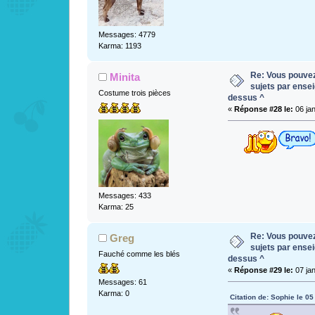
Messages: 4779
Karma: 1193
Re: Vous pouvez 
Minita
sujets par ense
Costume trois pièces
dessus ^
«
Réponse #28 le:
06 jan
Messages: 433
Karma: 25
Re: Vous pouvez 
Greg
sujets par ense
Fauché comme les blés
dessus ^
«
Réponse #29 le:
07 jan
Messages: 61
Karma: 0
Citation de: Sophie le 05