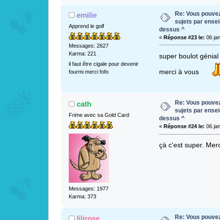
Re: Vous pouvez 
emilie
sujets par ense
Apprend le golf
dessus ^
«
Réponse #23 le:
06 jan
Messages: 2627
Karma: 221
super boulot génia
il faut être cigale pour devenir
merci à vous
fourmi merci fofo
Re: Vous pouvez 
cath
sujets par ense
Frime avec sa Gold Card
dessus ^
«
Réponse #24 le:
06 jan
çà c'est super. Me
Messages: 1977
Karma: 373
Re: Vous pouvez 
lilirose