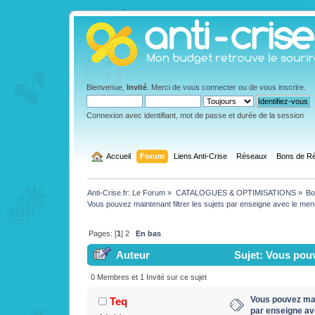
Bienvenue,
Invité
. Merci de
vous connecter
ou de
vous inscrire
.
Connexion avec identifiant, mot de passe et durée de la session
  Accueil
Forum
Liens Anti-Crise
Réseaux
Bons de Ré
Anti-Crise.fr: Le Forum
»
CATALOGUES & OPTIMISATIONS
»
Bo
Vous pouvez maintenant filtrer les sujets par enseigne avec le me
Pages: [
1
]
2
En bas
Auteur
Sujet: Vous pouve
menu au-dessus ^ (Lu 127893 fois)
0 Membres et 1 Invité sur ce sujet
Vous pouvez main
Teq
par enseigne av