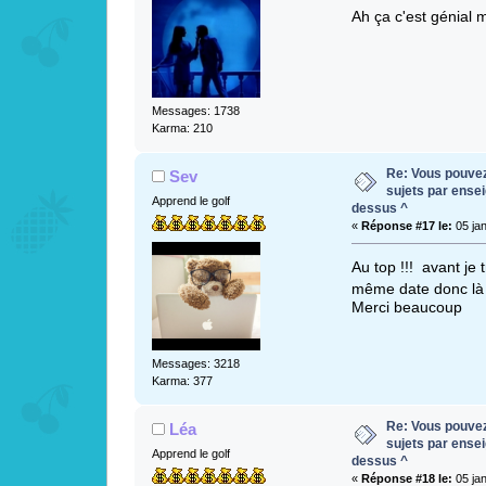
Ah ça c'est génial 
Messages: 1738
Karma: 210
Re: Vous pouvez 
Sev
sujets par ense
Apprend le golf
dessus ^
«
Réponse #17 le:
05 jan
Au top !!! avant je 
même date donc là 
Merci beaucoup
Messages: 3218
Karma: 377
Re: Vous pouvez 
Léa
sujets par ense
Apprend le golf
dessus ^
«
Réponse #18 le:
05 jan