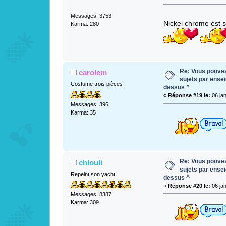
Messages: 3753
Nickel chrome est 
Karma: 280
Re: Vous pouvez 
carolem
sujets par ense
Costume trois pièces
dessus ^
«
Réponse #19 le:
06 jan
Messages: 396
Karma: 35
Re: Vous pouvez 
chlouli
sujets par ense
Repeint son yacht
dessus ^
«
Réponse #20 le:
06 jan
Messages: 8387
Karma: 309