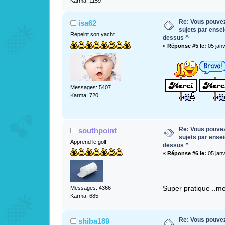
Karma: 1159
Re: Vous pouvez 
isa62
sujets par ense
Repeint son yacht
dessus ^
«
Réponse #5 le:
05 janv
Messages: 5407
Karma: 720
Re: Vous pouvez 
southpoint
sujets par ense
Apprend le golf
dessus ^
«
Réponse #6 le:
05 janv
Super pratique ..m
Messages: 4366
Karma: 685
Re: Vous pouvez 
shiba189