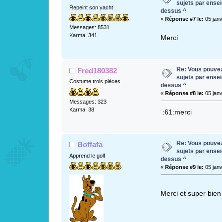
sujets par ense
Repeint son yacht
dessus ^
«
Réponse #7 le:
05 janv
Messages: 8531
Karma: 341
Merci
Re: Vous pouvez 
Fred180382
sujets par ense
Costume trois pièces
dessus ^
«
Réponse #8 le:
05 janv
Messages: 323
Karma: 38
:61:merci
Re: Vous pouvez 
Boffafa
sujets par ense
Apprend le golf
dessus ^
«
Réponse #9 le:
05 janv
Merci et super bien