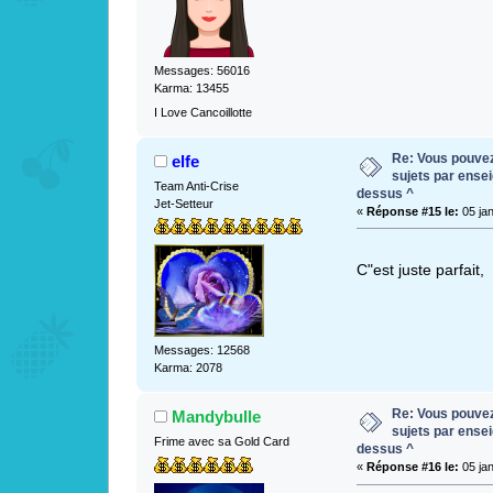
Messages: 56016
Karma: 13455
I Love Cancoillotte
Re: Vous pouvez 
elfe
sujets par ense
Team Anti-Crise
dessus ^
Jet-Setteur
«
Réponse #15 le:
05 jan
C"est juste parfait,
Messages: 12568
Karma: 2078
Re: Vous pouvez 
Mandybulle
sujets par ense
Frime avec sa Gold Card
dessus ^
«
Réponse #16 le:
05 jan