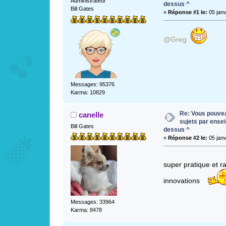
Administrateur
dessus ^
Bill Gates
«
Réponse #1 le:
05 janv
@Greg
Messages: 95376
Karma: 10829
Re: Vous pouvez 
canelle
sujets par ense
Bill Gates
dessus ^
«
Réponse #2 le:
05 janv
super pratique et
innovations
Messages: 33964
Karma: 8478