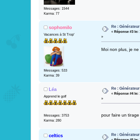
Messages: 1544
Karma: 77
Re : Générateur
sophomilo
«
Réponse #3 le:
Vacances à St Trop'
»
Moi non plus, je 
Messages: 533
Karma: 39
Re : Générateur
Léa
«
Réponse #4 le:
Apprend le golf
»
pour faire un tirag
Messages: 3753
Karma: 280
Re : Générateur
celtics
«
Réponse #5 le: