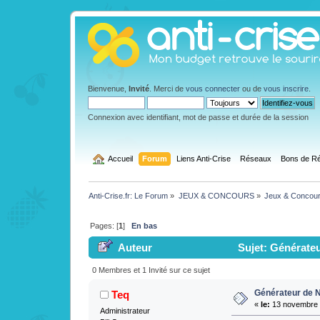
Bienvenue,
Invité
. Merci de
vous connecter
ou de
vous inscrire
.
Connexion avec identifiant, mot de passe et durée de la session
  Accueil
Forum
Liens Anti-Crise
Réseaux
Bons de Ré
Anti-Crise.fr: Le Forum
»
JEUX & CONCOURS
»
Jeux & Concou
Pages: [
1
]
En bas
Auteur
Sujet: Générateu
0 Membres et 1 Invité sur ce sujet
Générateur de 
Teq
«
le:
13 novembre 
Administrateur