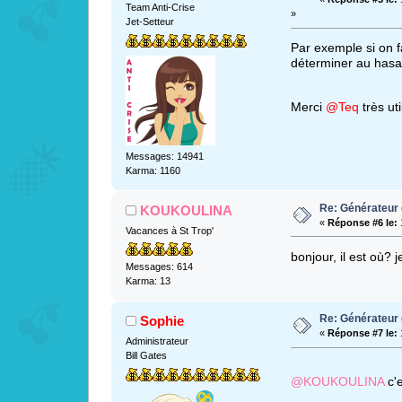
Team Anti-Crise
»
Jet-Setteur
Par exemple si on fa
déterminer au hasar
Merci
@Teq
très ut
Messages: 14941
Karma: 1160
Re: Générateur
KOUKOULINA
«
Réponse #6 le:
1
Vacances à St Trop'
bonjour, il est où? j
Messages: 614
Karma: 13
Re: Générateur
Sophie
«
Réponse #7 le:
1
Administrateur
Bill Gates
@KOUKOULINA
c'e