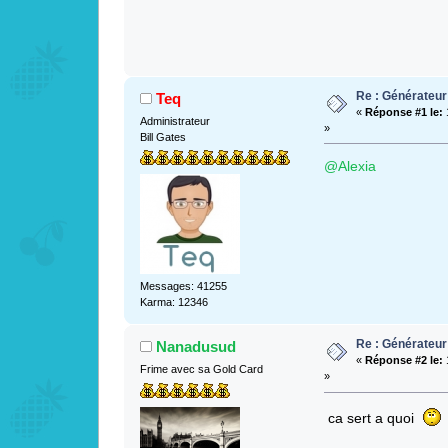
Re : Générateur
Teq
«
Réponse #1 le:
Administrateur
»
Bill Gates
@Alexia
Messages: 41255
Karma: 12346
Re : Générateur
Nanadusud
«
Réponse #2 le:
Frime avec sa Gold Card
»
ca sert a quoi