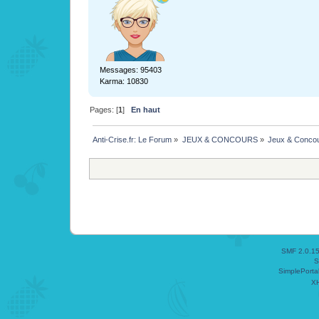
Messages: 95403
Karma: 10830
Pages: [
1
]
En haut
Anti-Crise.fr: Le Forum
»
JEUX & CONCOURS
»
Jeux & Conco
SMF 2.0.1
S
SimplePorta
X