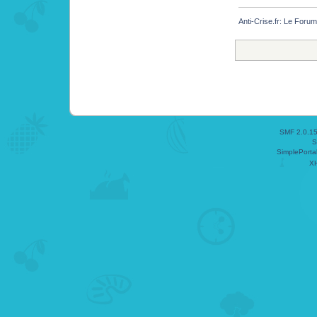
Anti-Crise.fr: Le Foru
SMF 2.0.1
S
SimplePorta
X