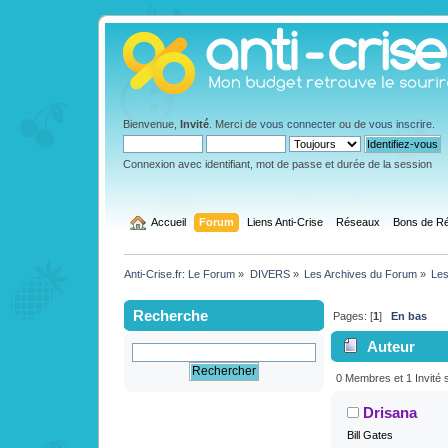
Bienvenue,
Invité
. Merci de
vous connecter
ou de
vous inscrire
.
Connexion avec identifiant, mot de passe et durée de la session
  Accueil
Forum
Liens Anti-Crise
Réseaux
Bons de Ré
Anti-Crise.fr: Le Forum
»
DIVERS
»
Les Archives du Forum
»
Les
Recherche
Pages: [
1
]
En bas
Auteur
831 fois)
0 Membres et 1 Invité s
Drisana
Bill Gates