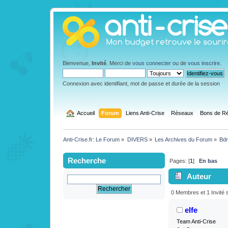
Bienvenue,
Invité
. Merci de
vous connecter
ou de
vous inscrire
.
Connexion avec identifiant, mot de passe et durée de la session
  Accueil
Forum
Liens Anti-Crise
Réseaux
Bons de Ré
Anti-Crise.fr: Le Forum
»
DIVERS
»
Les Archives du Forum
»
Bdr
Recherche
Pages: [
1
]
En bas
Auteur
produits (Lu 75
0 Membres et 1 Invité s
elfe
Team Anti-Crise