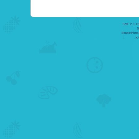
SMF 2.0.1
S
SimplePorta
X