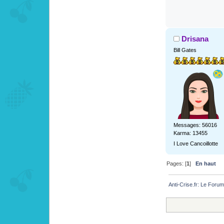
Drisana
Bill Gates
Messages: 56016
Karma: 13455
I Love Cancoillotte
Pages: [
1
]
En haut
Anti-Crise.fr: Le Foru