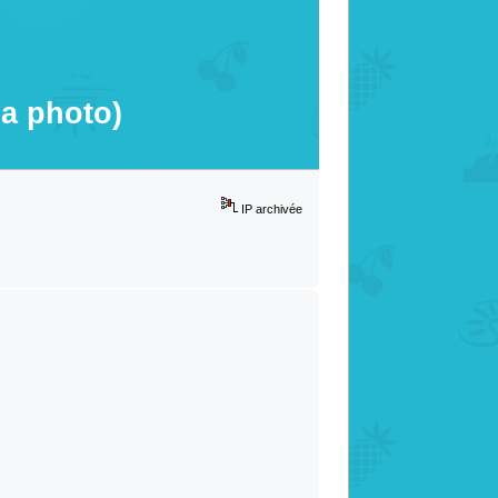
la photo)
IP archivée