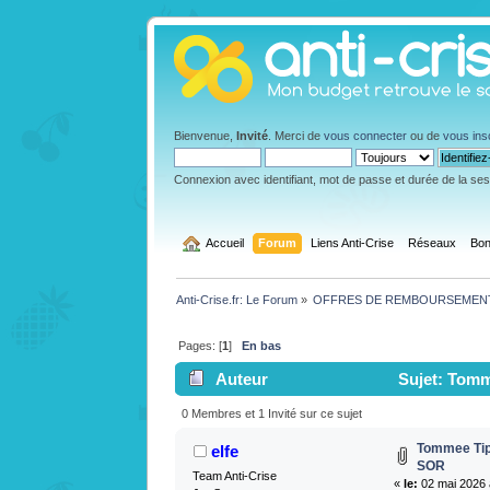
Bienvenue,
Invité
. Merci de
vous connecter
ou de
vous ins
Connexion avec identifiant, mot de passe et durée de la se
  Accueil
Forum
Liens Anti-Crise
Réseaux
Bon
Anti-Crise.fr: Le Forum
»
OFFRES DE REMBOURSEMEN
Pages: [
1
]
En bas
Auteur
Sujet: Tomme
0 Membres et 1 Invité sur ce sujet
Tommee Tipp
elfe
SOR
Team Anti-Crise
«
le:
02 mai 2026 