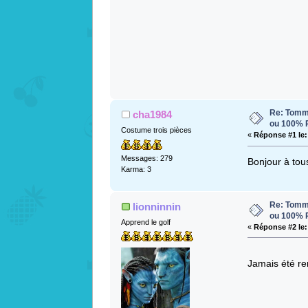
Re: Tomme
cha1984
ou 100%
Costume trois pièces
«
Réponse #1 le:
Messages: 279
Bonjour à tous
Karma: 3
Re: Tomme
lionninnin
ou 100%
Apprend le golf
«
Réponse #2 le:
Jamais été r