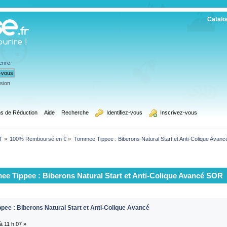
Catalo
crire
.
ssion
s de Réduction
Aide
Recherche
  Identifiez-vous
  Inscrivez-vous
T
»
100% Remboursé en €
»
Tommee Tippee : Biberons Natural Start et Anti-Colique Avan
e Tippee : Biberons Natural Start et Anti-Colique Avancé SOR 
ee : Biberons Natural Start et Anti-Colique Avancé
à 11 h 07 »