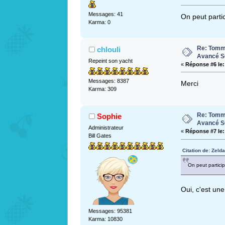
Messages: 41
On peut partic
Karma: 0
Re: Tomme
chlouli
Avancé 
Repeint son yacht
«
Réponse #6 le:
Messages: 8387
Merci
Karma: 309
Re: Tomme
Sophie
Avancé 
Administrateur
«
Réponse #7 le:
Bill Gates
Citation de: Zeld
On peut particip
Oui, c'est une
Messages: 95381
Karma: 10830