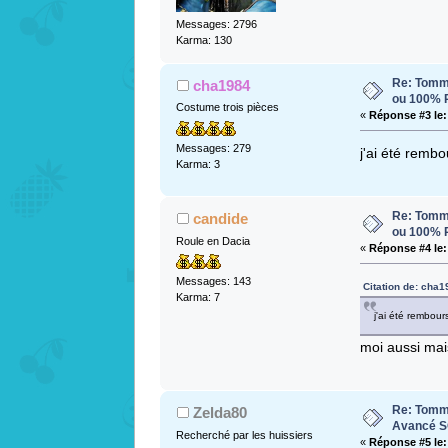
Messages: 2796
Karma: 130
Re: Tomme
cha1984
ou 100%
Costume trois pièces
«
Réponse #3 le:
Messages: 279
j'ai été remb
Karma: 3
Re: Tomme
candide
ou 100%
Roule en Dacia
«
Réponse #4 le:
Messages: 143
Citation de: cha1
Karma: 7
j'ai été rembou
moi aussi mais
Re: Tomme
Zelda80
Avancé 
Recherché par les huissiers
«
Réponse #5 le: