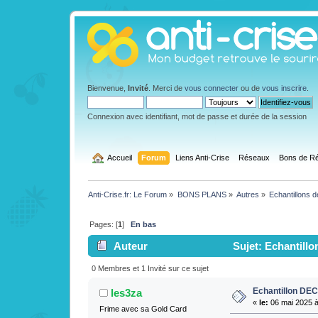
Bienvenue,
Invité
. Merci de
vous connecter
ou de
vous inscrire
.
Connexion avec identifiant, mot de passe et durée de la session
  Accueil
Forum
Liens Anti-Crise
Réseaux
Bons de Ré
Anti-Crise.fr: Le Forum
»
BONS PLANS
»
Autres
»
Echantillons d
Pages: [
1
]
En bas
Auteur
Sujet: Echantill
0 Membres et 1 Invité sur ce sujet
Echantillon DEC
les3za
«
le:
06 mai 2025 à
Frime avec sa Gold Card