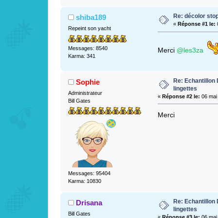
Re: décolor stop
shiba189
«
Réponse #1 le:
Repeint son yacht
Messages: 8540
Merci
@les3za
Karma: 341
Re: Echantillo
Sophie
lingettes
Administrateur
«
Réponse #2 le:
06 mai 
Bill Gates
Merci
Messages: 95404
Karma: 10830
Re: Echantillo
Drisana
lingettes
Bill Gates
«
Réponse #3 le:
06 mai 