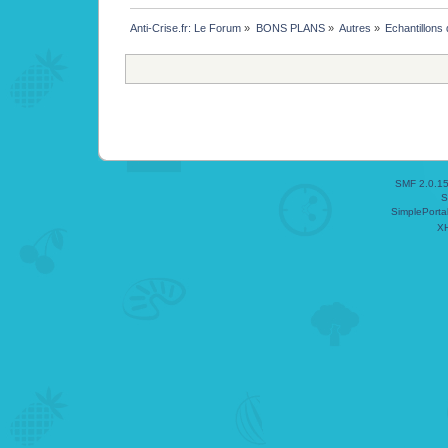
Anti-Crise.fr: Le Forum
»
BONS PLANS
»
Autres
»
Echantillons
SMF 2.0.1
S
SimplePorta
X