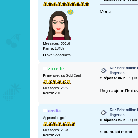
Merci
Messages: 56016
Karma: 13455
I Love Cancoillotte
Re: Echantillo
zoxette
lingettes
Frime avec sa Gold Card
«
Réponse #4 le:
05 juin
Messages: 2335
Reçu aujourd'hui 
Karma: 207
Re: Echantillo
emilie
lingettes
Apprend le golf
«
Réponse #5 le:
07 juin
Messages: 2628
reçu aussi merci
Karma: 221