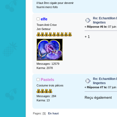
il faut être cigale pour devenir
fourmi merci fofo
Re: Echantillo
elfe
lingettes
Team Anti-Crise
«
Réponse #6 le:
07 juin
Jet-Setteur
+ 1
Messages: 12579
Karma: 2078
Re: Echantillo
Pastels
lingettes
Costume trois pièces
«
Réponse #7 le:
07 juin
Messages: 284
Reçu également
Karma: 13
Pages: [
1
]
En haut