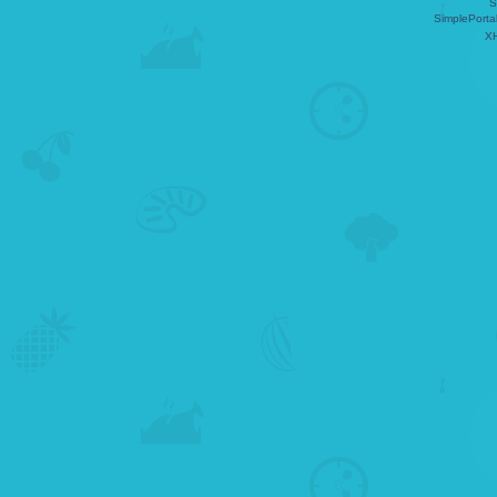
S
SimplePorta
X