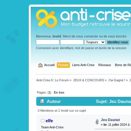
Bienvenue,
Invité
. Merci de
vous connecter
ou de
vous inscrire
.
Connexion avec identifiant, mot de passe et durée de la session
  Accueil
Forum
Liens Anti-Crise
Réseaux
Bons de Ré
Anti-Crise.fr: Le Forum
»
JEUX & CONCOURS
»
J'ai Gagné !
»
J
Pages: [
1
]
En bas
Auteur
Sujet: Jeu Daunat
0 Membres et 1 Invité sur ce sujet
Jeu Daunat
elfe
«
le:
11 juillet 2024 à
Team Anti-Crise