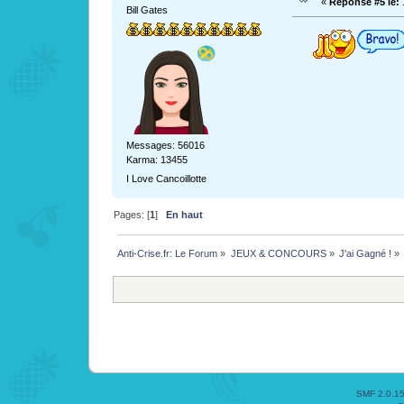
«
Réponse #5 le:
1
Bill Gates
Messages: 56016
Karma: 13455
I Love Cancoillotte
Pages: [
1
]
En haut
Anti-Crise.fr: Le Forum
»
JEUX & CONCOURS
»
J'ai Gagné !
»
SMF 2.0.1