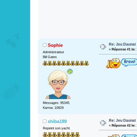
Re: Jeu Daunat
Sophie
«
Réponse #1 le:
1
Administrateur
Bill Gates
Messages: 95345
Karma: 10829
Re: Jeu Daunat
shiba189
«
Réponse #2 le:
1
Repeint son yacht