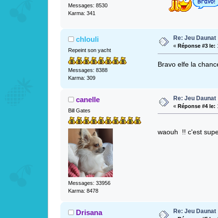
Messages: 8530
Karma: 341
Re: Jeu Daunat
chlouli
«
Réponse #3 le:
1
Repeint son yacht
Bravo elfe la chanc
Messages: 8388
Karma: 309
Re: Jeu Daunat
canelle
«
Réponse #4 le:
1
Bill Gates
waouh !! c'est s
Messages: 33956
Karma: 8478
Re: Jeu Daunat
Drisana