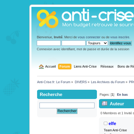
Bienvenue,
Invité
. Merci de
vous connecter
ou de
vous inscrire
.
Connexion avec identifiant, mot de passe et durée de la session
  Accueil
Forum
Liens Anti-Crise
Réseaux
Bons de Ré
Anti-Crise.fr: Le Forum
»
DIVERS
»
Les Archives du Forum
»
PRO
Recherche
Pages: [
1
]
En bas
Auteur
Satisfait ou 1
0 Membres et 1 Invité s
elfe
Team Anti-Crise