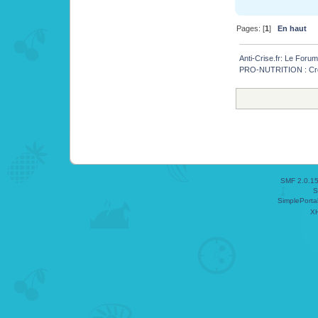
Pages: [
1
]
En haut
Anti-Crise.fr: Le Foru
PRO-NUTRITION : Croq
SMF 2.0.1
S
SimplePorta
X