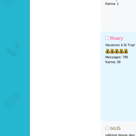
Karma: 1
Roary
Vacances à St Trop'
Messages: 786
Karma: 38
bb35
odériste depuis plus