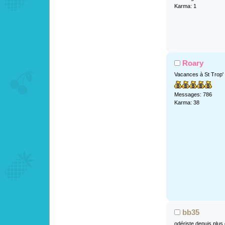
Karma: 1
Roary
Vacances à St Trop'
Messages: 786
Karma: 38
bb35
odériste depuis plus