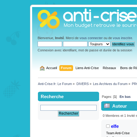
Bienvenue,
Invité
. Merci de
vous connecter
ou de
vous inscrire
.
Connexion avec identifiant, mot de passe et durée de la session
  Accueil
Forum
Liens Anti-Crise
Réseaux
Bons de Ré
Anti-Crise.fr: Le Forum
»
DIVERS
»
Les Archives du Forum
»
PRO
Recherche
Pages: [
1
]
En bas
Auteur
Satisfait ou 1
0 Membres et 1 Invité s
elfe
Team Anti-Crise