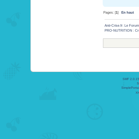
Pages: [
1
]
En haut
Anti-Crise.fr: Le Foru
PRO-NUTRITION : Croq
SMF 2.0.1
S
SimplePorta
X