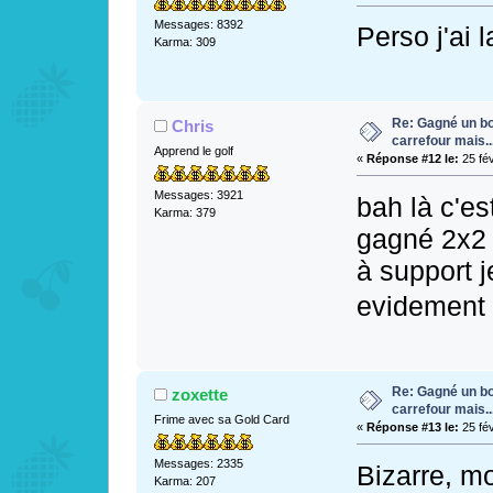
Messages: 8392
Perso j'ai 
Karma: 309
Re: Gagné un bo
Chris
carrefour mais...
Apprend le golf
«
Réponse #12 le:
25 fév
Messages: 3921
bah là c'est
Karma: 379
gagné 2x2 
à support j
evidemen
Re: Gagné un bo
zoxette
carrefour mais...
Frime avec sa Gold Card
«
Réponse #13 le:
25 fév
Messages: 2335
Bizarre, mo
Karma: 207