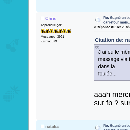
Re: Gagné un bo
Chris
carrefour mais...
Apprend le golf
«
Réponse #18 le:
26 fév
Messages: 3921
Citation de: na
Karma: 379
J ai eu le mê
message via 
dans la
foulée...
aaah merci
sur fb ? s
Re: Gagné un bo
natalia