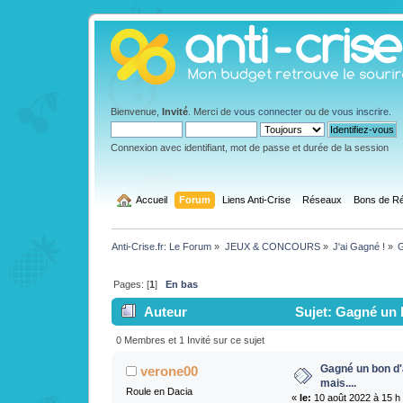
Bienvenue,
Invité
. Merci de
vous connecter
ou de
vous inscrire
.
Connexion avec identifiant, mot de passe et durée de la session
  Accueil
Forum
Liens Anti-Crise
Réseaux
Bons de Ré
Anti-Crise.fr: Le Forum
»
JEUX & CONCOURS
»
J'ai Gagné !
»
G
Pages: [
1
]
En bas
Auteur
Sujet: Gagné un b
0 Membres et 1 Invité sur ce sujet
Gagné un bon d'
verone00
mais....
Roule en Dacia
«
le:
10 août 2022 à 15 h