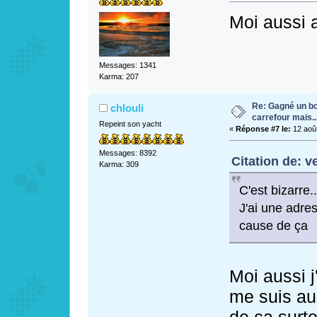
Moi aussi 
Messages: 1341
Karma: 207
Re: Gagné un bo
chlouli
carrefour mais...
Repeint son yacht
«
Réponse #7 le:
12 août
Messages: 8392
Citation de: v
Karma: 309
C'est bizarre..
J'ai une adres
cause de ça
Moi aussi j
me suis au
de ça surt