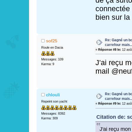
connectée 
bien sur l
Re: Gagné un bo
sof25
carrefour mais...
Roule en Dacia
«
Réponse #8 le:
12 août
Messages: 109
J'ai reçu 
Karma: 9
mail @neuf.
Re: Gagné un bo
chlouli
carrefour mais...
Repeint son yacht
«
Réponse #9 le:
12 août
Messages: 8392
Citation de: s
Karma: 309
J'ai reçu mon