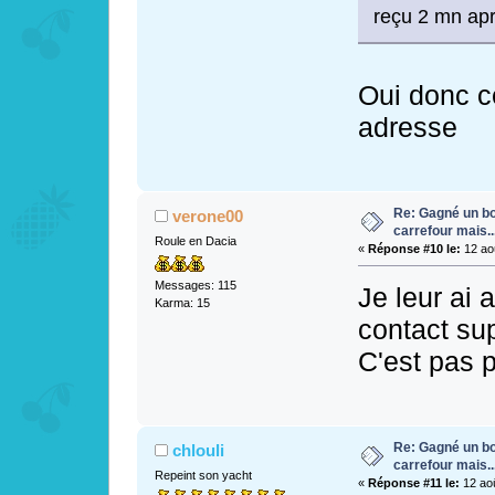
reçu 2 mn apr
Oui donc c
adresse
Re: Gagné un bo
verone00
carrefour mais...
Roule en Dacia
«
Réponse #10 le:
12 aoû
Messages: 115
Je leur ai 
Karma: 15
contact su
C'est pas p
Re: Gagné un bo
chlouli
carrefour mais...
Repeint son yacht
«
Réponse #11 le:
12 aoû