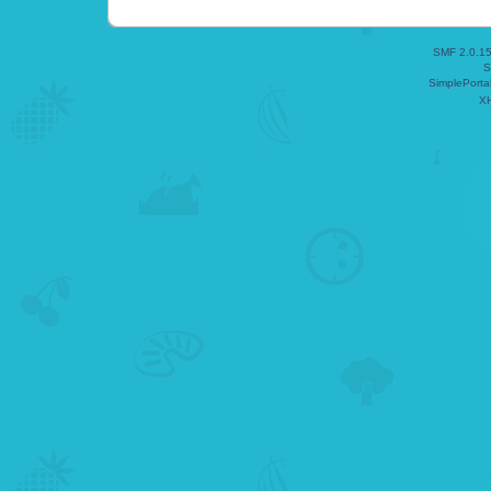
SMF 2.0.1
S
SimplePorta
X