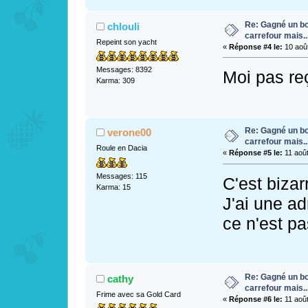
Re: Gagné un bo
chlouli
carrefour mais...
Repeint son yacht
«
Réponse #4 le:
10 août
Messages: 8392
Moi pas re
Karma: 309
Re: Gagné un bo
verone00
carrefour mais...
Roule en Dacia
«
Réponse #5 le:
11 août
Messages: 115
C'est bizarr
Karma: 15
J'ai une ad
ce n'est p
Re: Gagné un bo
cathy
carrefour mais...
Frime avec sa Gold Card
«
Réponse #6 le:
11 août