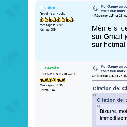
Re: Gagné un bo
chlouli
carrefour mais...
Repeint son yacht
«
Réponse #15 le:
25 fév
Messages: 8392
Même si ce
Karma: 309
sur Gmail 
sur hotmail
Re: Gagné un bo
zoxette
carrefour mais...
Frime avec sa Gold Card
«
Réponse #16 le:
25 fév
Messages: 2335
Citation de: C
Karma: 207
Citation de: 
Bizarre, moi 
immédiatem