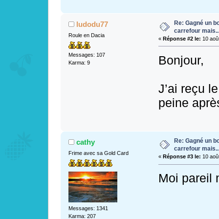
Re: Gagné un bo
ludodu77
carrefour mais...
Roule en Dacia
«
Réponse #2 le:
10 août
Messages: 107
Bonjour,
Karma: 9
J’ai reçu l
peine aprè
Re: Gagné un bo
cathy
carrefour mais...
Frime avec sa Gold Card
«
Réponse #3 le:
10 août
Moi pareil
Messages: 1341
Karma: 207