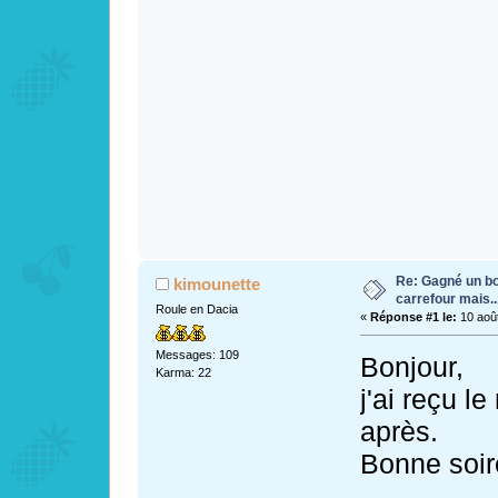
Re: Gagné un bo
kimounette
carrefour mais...
Roule en Dacia
«
Réponse #1 le:
10 août
Messages: 109
Bonjour,
Karma: 22
j'ai reçu l
après.
Bonne soir