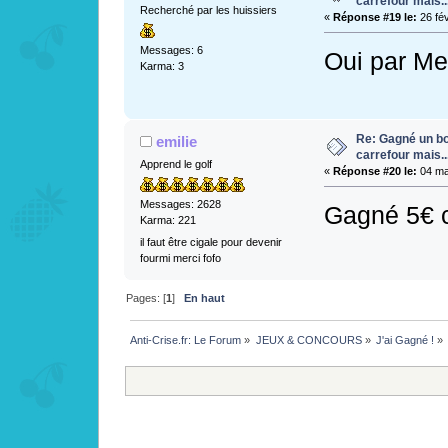
carrefour mais...
Recherché par les huissiers
«
Réponse #19 le:
26 fév
Messages: 6
Oui par Me
Karma: 3
Re: Gagné un bo
emilie
carrefour mais...
Apprend le golf
«
Réponse #20 le:
04 ma
Messages: 2628
Gagné 5€ c
Karma: 221
il faut être cigale pour devenir
fourmi merci fofo
Pages: [
1
]
En haut
Anti-Crise.fr: Le Forum
»
JEUX & CONCOURS
»
J'ai Gagné !
»