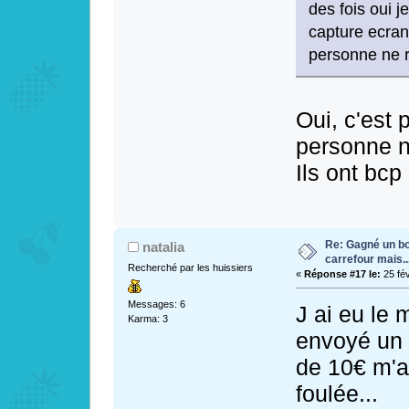
des fois oui je
capture ecran
personne ne 
Oui, c'est
personne n
Ils ont bcp
Re: Gagné un bo
natalia
carrefour mais...
Recherché par les huissiers
«
Réponse #17 le:
25 fév
Messages: 6
J ai eu le 
Karma: 3
envoyé un
de 10€ m'a
foulée...