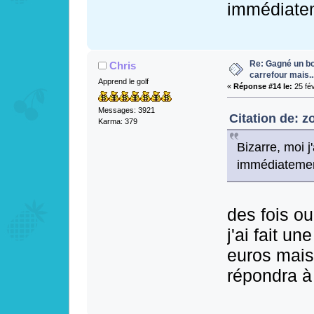
immédiate
Re: Gagné un bo
Chris
carrefour mais...
Apprend le golf
«
Réponse #14 le:
25 fév
Messages: 3921
Citation de: z
Karma: 379
Bizarre, moi j
immédiateme
des fois ou
j'ai fait u
euros mais
répondra à