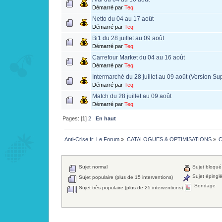
Démarré par
Teq
Netto du 04 au 17 août
Démarré par
Teq
Bi1 du 28 juillet au 09 août
Démarré par
Teq
Carrefour Market du 04 au 16 août
Démarré par
Teq
Intermarché du 28 juillet au 09 août (Version Su
Démarré par
Teq
Match du 28 juillet au 09 août
Démarré par
Teq
Pages: [
1
]
2
En haut
Anti-Crise.fr: Le Forum
»
CATALOGUES & OPTIMISATIONS
»
C
Sujet normal
Sujet bloqué
Sujet épingl
Sujet populaire (plus de 15 interventions)
Sondage
Sujet très populaire (plus de 25 interventions)