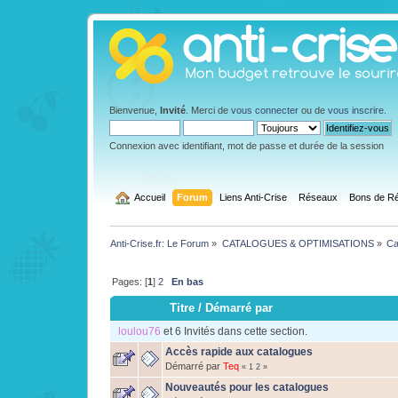
Bienvenue,
Invité
. Merci de
vous connecter
ou de
vous inscrire
.
Connexion avec identifiant, mot de passe et durée de la session
  Accueil
Forum
Liens Anti-Crise
Réseaux
Bons de Ré
Anti-Crise.fr: Le Forum
»
CATALOGUES & OPTIMISATIONS
»
Ca
Pages: [
1
]
2
En bas
Titre
/
Démarré par
loulou76
et 6 Invités dans cette section.
Accès rapide aux catalogues
Démarré par
Teq
«
1
2
»
Nouveautés pour les catalogues