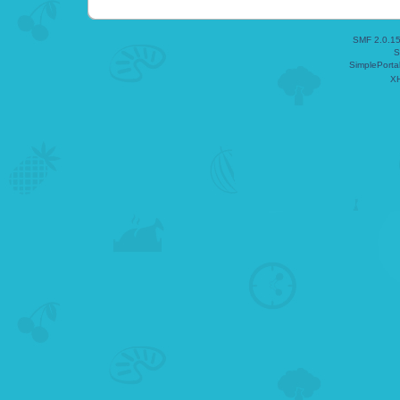
SMF 2.0.1
S
SimplePorta
X