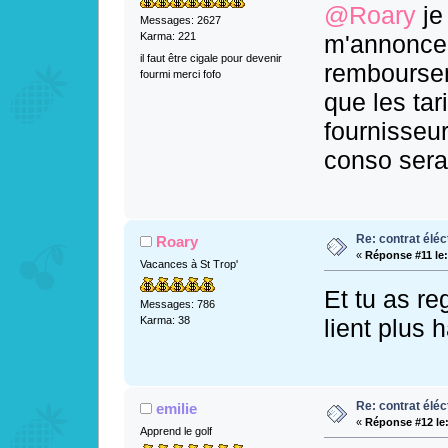
@Roary
je
Messages: 2627
m'annoncen
Karma: 221
il faut être cigale pour devenir
remboursem
fourmi merci fofo
que les tar
fournisseur
conso serai
Re: contrat éléct
Roary
«
Réponse #11 le:
Vacances à St Trop'
Et tu as reg
Messages: 786
lient plus 
Karma: 38
Re: contrat éléct
emilie
«
Réponse #12 le
Apprend le golf