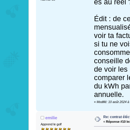
es au réel 
Édit : de c
mensualisé
voir ta fac
si tu ne vo
consommes 
conseille d
de voir les
comparer le
du kWh par
annuelle.
«
Modifié: 10 août 2024 à
Re: contrat éléct
emilie
«
Réponse #10 le
Apprend le golf