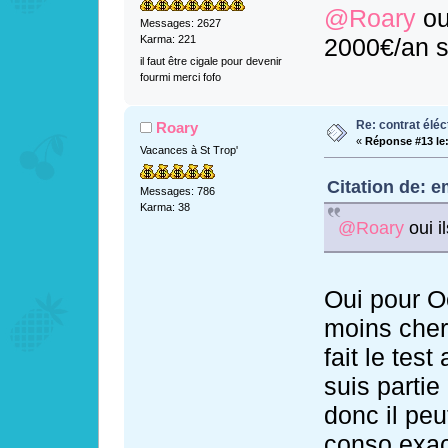
@Roary
ou
Messages: 2627
2000€/an s
Karma: 221
il faut être cigale pour devenir
fourmi merci fofo
Re: contrat éléct
Roary
«
Réponse #13 le
Vacances à St Trop'
Citation de: e
Messages: 786
Karma: 38
@Roary
oui i
Oui pour O
moins cher 
fait le tes
suis partie
donc il peu
conso exac