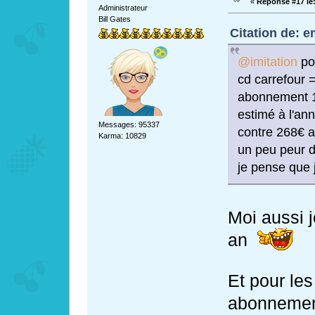
«
Réponse #17 le
Administrateur
Bill Gates
Citation de: e
@imitation
po
cd carrefour 
abonnement 1
estimé à l'an
Messages: 95337
contre 268€ a
Karma: 10829
un peu peur 
je pense que 
Moi aussi 
an
Et pour les
abonnemen