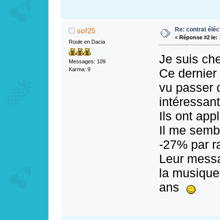
Re: contrat éléct
sof25
«
Réponse #2 le:
Roule en Dacia
Je suis ch
Messages: 109
Ce dernier 
Karma: 9
vu passer 
intéressant
Ils ont ap
Il me semb
-27% par ra
Leur messag
la musique
ans