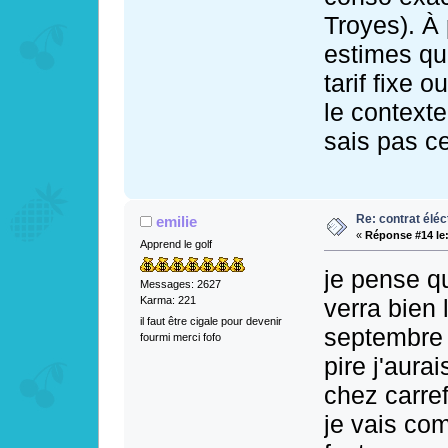
Troyes). À p
estimes qu
tarif fixe o
le contexte
sais pas ce
Re: contrat éléct
emilie
«
Réponse #14 le
Apprend le golf
je pense qu
Messages: 2627
verra bien 
Karma: 221
il faut être cigale pour devenir
septembre 
fourmi merci fofo
pire j'aur
chez carre
je vais co