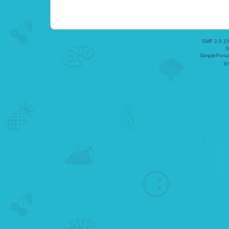
SMF 2.0.1
S
SimplePorta
X