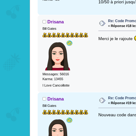
10/50 à priori jusq
Re: Code Promo
Drisana
«
Réponse #18 le
Bill Gates
Merci je le rajoute
Messages: 56016
Karma: 13455
I Love Cancoillotte
Re: Code Promo
Drisana
«
Réponse #19 le
Bill Gates
Nouveau code dans