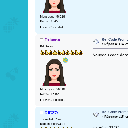
Messages: 56016
Karma: 13455
I Love Cancoillotte
Re: Code Promo
Drisana
«
Réponse #14 le
Bill Gates
Nouveau code
dans
Messages: 56016
Karma: 13455
I Love Cancoillotte
Re: Code Promo
RICZO
«
Réponse #15 le
Team Anti-Crise
Repeint son yacht
jusqu'au 31/07