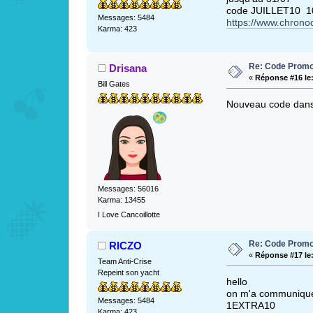
code JUILLET10 1
Messages: 5484
https://www.chron
Karma: 423
Re: Code Promo
Drisana
«
Réponse #16 le
Bill Gates
Nouveau code dans
Messages: 56016
Karma: 13455
I Love Cancoillotte
Re: Code Promo
RICZO
«
Réponse #17 le
Team Anti-Crise
Repeint son yacht
hello
on m'a communiqué 
Messages: 5484
1EXTRA10
Karma: 423