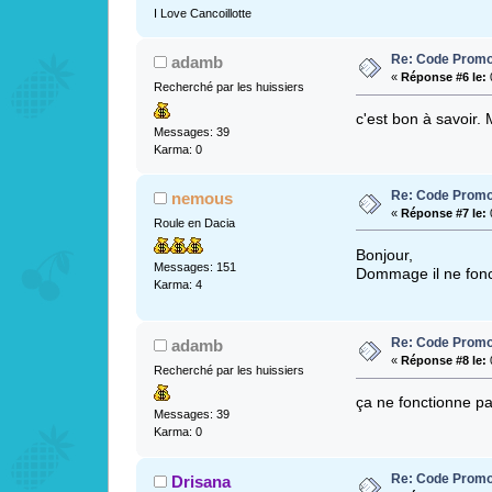
I Love Cancoillotte
Re: Code Promo
adamb
«
Réponse #6 le:
0
Recherché par les huissiers
c'est bon à savoir. 
Messages: 39
Karma: 0
Re: Code Promo
nemous
«
Réponse #7 le:
0
Roule en Dacia
Bonjour,
Messages: 151
Dommage il ne fonc
Karma: 4
Re: Code Promo
adamb
«
Réponse #8 le:
0
Recherché par les huissiers
ça ne fonctionne pa
Messages: 39
Karma: 0
Re: Code Promo
Drisana