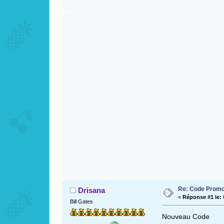
Re: Code Promo
Drisana
«
Réponse #1 le:
0
Bill Gates
Nouveau Code