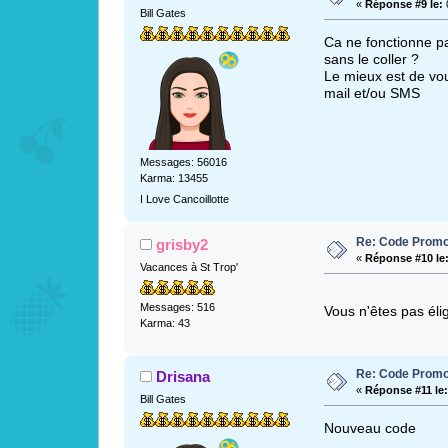
«
Réponse #9 le:
0
Bill Gates
Ca ne fonctionne pa
sans le coller ?
Le mieux est de vou
mail et/ou SMS
Messages: 56016
Karma: 13455
I Love Cancoillotte
Re: Code Promo
grisby2
«
Réponse #10 le
Vacances à St Trop'
Messages: 516
Vous n'êtes pas élig
Karma: 43
Re: Code Promo
Drisana
«
Réponse #11 le:
Bill Gates
Nouveau code