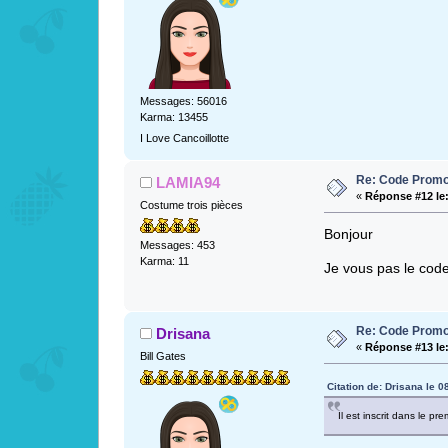
Messages: 56016
Karma: 13455
I Love Cancoillotte
Re: Code Promo
LAMIA94
«
Réponse #12 le
Costume trois pièces
Bonjour
Messages: 453
Karma: 11
Je vous pas le code
Re: Code Promo
Drisana
«
Réponse #13 le
Bill Gates
Citation de: Drisana le 0
Il est inscrit dans le p