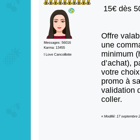
15€ dès 5
Offre valab
une comma
Messages: 56016
Karma: 13455
minimum (h
I Love Cancoillotte
d’achat), 
votre choi
promo à s
validation
coller.
«
Modifié: 17 septembre 