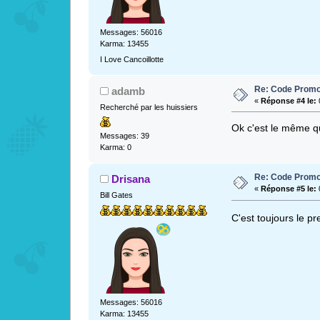
Messages: 56016
Karma: 13455
I Love Cancoillotte
Re: Code Promo
adamb
«
Réponse #4 le:
0
Recherché par les huissiers
Ok c'est le même q
Messages: 39
Karma: 0
Re: Code Promo
Drisana
«
Réponse #5 le:
0
Bill Gates
C'est toujours le p
Messages: 56016
Karma: 13455