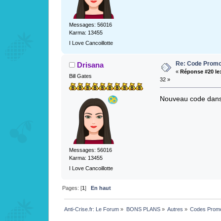
Messages: 56016
Karma: 13455
I Love Cancoillotte
Re: Code Promo
Drisana
«
Réponse #20 le
Bill Gates
32 »
Nouveau code dans
Messages: 56016
Karma: 13455
I Love Cancoillotte
Pages: [
1
]
En haut
Anti-Crise.fr: Le Forum
»
BONS PLANS
»
Autres
»
Codes Prom