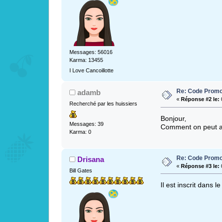
Messages: 56016
Karma: 13455
I Love Cancoillotte
Re: Code Promo
adamb
«
Réponse #2 le:
0
Recherché par les huissiers
Bonjour,
Messages: 39
Comment on peut av
Karma: 0
Re: Code Promo
Drisana
«
Réponse #3 le:
0
Bill Gates
Il est inscrit dans 