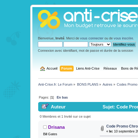
Bienvenue,
Invité
. Merci de
vous connecter
ou de
vous inscrire
.
Connexion avec identifiant, mot de passe et durée de la session
  Accueil
Forum
Liens Anti-Crise
Réseaux
Bons de Ré
Anti-Crise.fr: Le Forum
»
BONS PLANS
»
Autres
»
Codes Promo
Pages: [
1
]
En bas
Auteur
Sujet: Code Pro
0 Membres et 1 Invité sur ce sujet
Code Promo Chro
Drisana
«
le:
10 septembre 20
Bill Gates