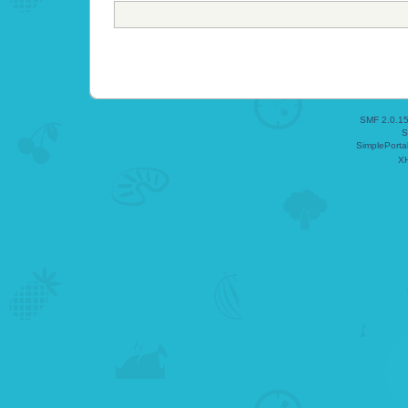
SMF 2.0.1
S
SimplePorta
X