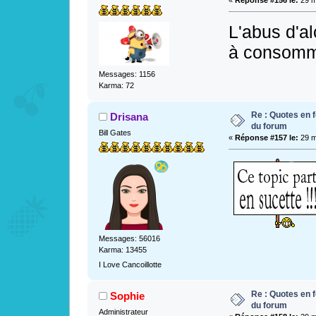
«
Réponse #156 le:
29 m
L'abus d'al
à consomme
Messages: 1156
Karma: 72
Re : Quotes en f
Drisana
du forum
Bill Gates
«
Réponse #157 le:
29 m
Messages: 56016
Karma: 13455
I Love Cancoillotte
Re : Quotes en f
Sophie
du forum
Administrateur