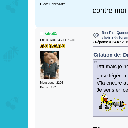
I Love Cancoillotte
contre moi
Re : Re : Quotes
kiko93
choisis du foru
Frime avec sa Gold Card
«
Réponse #154 le:
29 m
Citation de: D
Pfff mais je 
grise légère
V'la encore aut
Messages: 2296
Karma: 122
Je sens en ce