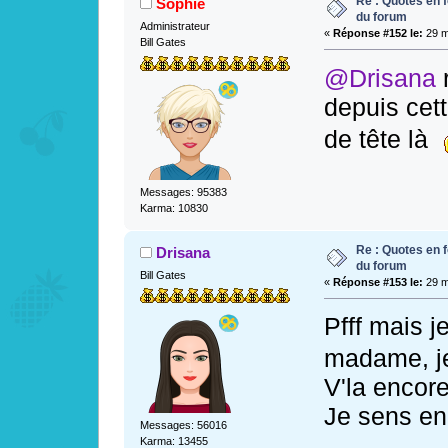
Re : Quotes en f
Sophie
du forum
Administrateur
«
Réponse #152 le:
29 m
Bill Gates
@Drisana
r
depuis cett
de tête là
Messages: 95383
Karma: 10830
Re : Quotes en f
Drisana
du forum
Bill Gates
«
Réponse #153 le:
29 m
Pfff mais 
madame, j
V'la encore 
Je sens en
Messages: 56016
Karma: 13455