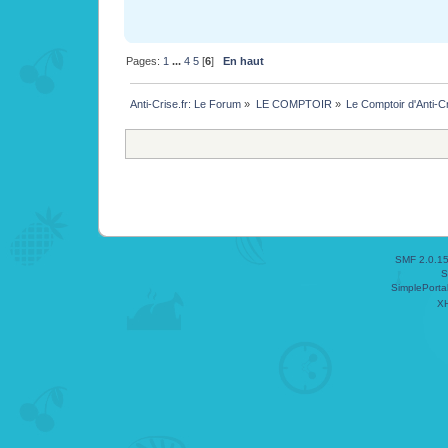
Pages:
1
...
4
5
[
6
]
En haut
Anti-Crise.fr: Le Forum
»
LE COMPTOIR
»
Le Comptoir d'Anti-C
SMF 2.0.1
S
SimplePorta
X