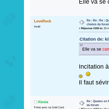
Elle va se
Re : Re : Re : Q
LoveRock
choisis du foru
Invité
«
Réponse #155 le:
29 m
Citation de: k
Elle va se
ca
Incitation
Il faut sévi
Re : Quotes en f
Alexia
du forum
Frime avec sa Gold Card