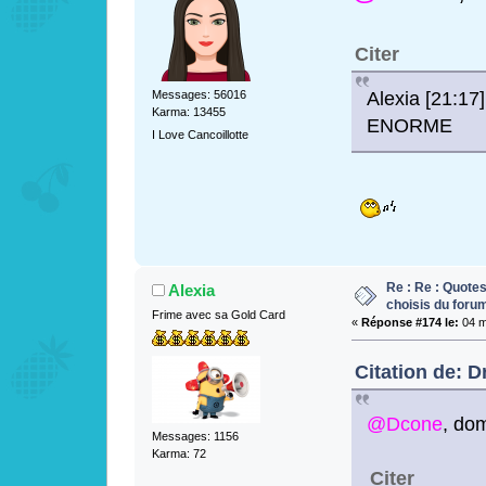
Citer
Alexia [21:17
Messages: 56016
Karma: 13455
ENORME
I Love Cancoillotte
Re : Re : Quotes
Alexia
choisis du foru
Frime avec sa Gold Card
«
Réponse #174 le:
04 m
Citation de: D
@Dcone
, do
Messages: 1156
Karma: 72
Citer