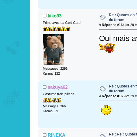
Re : Quotes en f
kiko93
du forum
Frime avec sa Gold Card
«
Réponse #164 le:
29 m
Oui mais a
Messages: 2296
Karma: 122
Re : Quotes en f
sakuya62
du forum
Costume trois pièces
«
Réponse #165 le:
29 m
Messages: 366
Karma: 29
Re : Re : Quotes
RINEKA