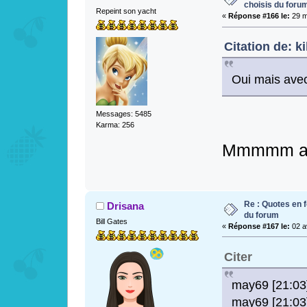
choisis du foru
Repeint son yacht
«
Réponse #166 le:
29 m
Citation de: k
Oui mais avec
Messages: 5485
Karma: 256
Mmmmm arr
Re : Quotes en f
Drisana
du forum
Bill Gates
«
Réponse #167 le:
02 av
Citer
may69 [21:03]
may69 [21:03]