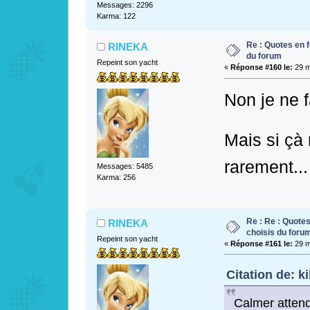
Messages: 2296
Karma: 122
Re : Quotes en f
RINEKA
du forum
Repeint son yacht
«
Réponse #160 le:
29 m
Non je ne 
Mais si çà 
rarement..
Messages: 5485
Karma: 256
Re : Re : Quotes
RINEKA
choisis du foru
Repeint son yacht
«
Réponse #161 le:
29 m
Citation de: k
Calmer attend