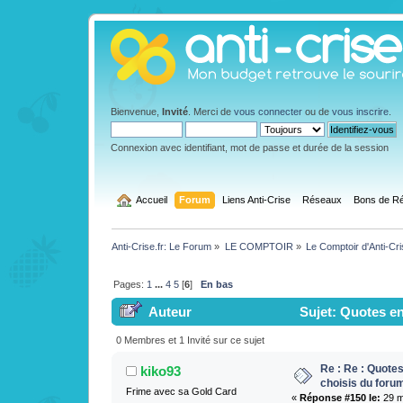
Bienvenue,
Invité
. Merci de
vous connecter
ou de
vous inscrire
.
Connexion avec identifiant, mot de passe et durée de la session
  Accueil
Forum
Liens Anti-Crise
Réseaux
Bons de Ré
Anti-Crise.fr: Le Forum
»
LE COMPTOIR
»
Le Comptoir d'Anti-Cr
Pages:
1
...
4
5
[
6
]
En bas
Auteur
Sujet: Quotes en
0 Membres et 1 Invité sur ce sujet
Re : Re : Quotes
kiko93
choisis du foru
Frime avec sa Gold Card
«
Réponse #150 le:
29 m