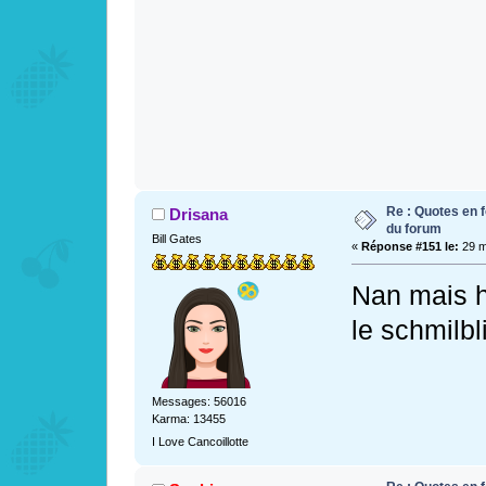
Re : Quotes en f
Drisana
du forum
Bill Gates
«
Réponse #151 le:
29 m
Nan mais h
le schmilb
Messages: 56016
Karma: 13455
I Love Cancoillotte