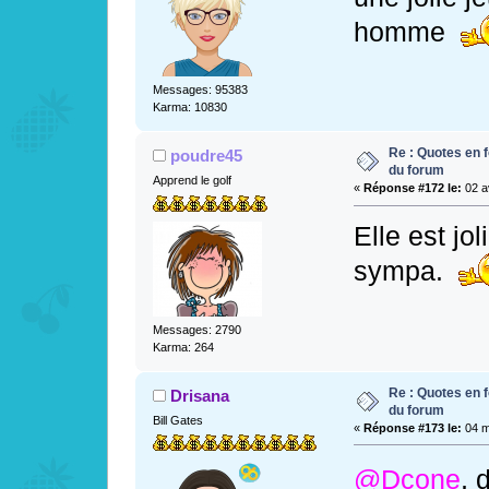
homme
Messages: 95383
Karma: 10830
Re : Quotes en f
poudre45
du forum
Apprend le golf
«
Réponse #172 le:
02 av
Elle est jo
sympa.
Messages: 2790
Karma: 264
Re : Quotes en f
Drisana
du forum
Bill Gates
«
Réponse #173 le:
04 m
@Dcone
, 