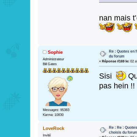
nan mais t
Re : Quotes en f
Sophie
du forum
Administrateur
«
Réponse #169 le:
02 av
Bill Gates
Sisi
Qu
pas hein !!
Messages: 95383
Karma: 10830
Re : Re : Quotes
LoveRock
choisis du foru
Invité