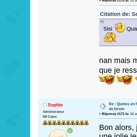
«
Réponse #170 le:
02 av
Citation de: S
Sisi
Quan
nan mais m
que je res
Re : Quotes en f
Sophie
du forum
Administrateur
«
Réponse #171 le:
02 av
Bill Gates
Bon alors, 
une jolie j