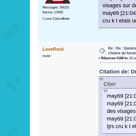
visages sur 
Messages: 56016
may69 [21:04]
Karma: 13455
I Love Cancoillotte
cru k t etais
Re : Re : Quotes
LoveRock
choisis du foru
Invité
«
Réponse #168 le:
02 av
Citation de: D
Citer
may69 [21:0
may69 [21:0
des visages
may69 [21:0
tjrs cru k t