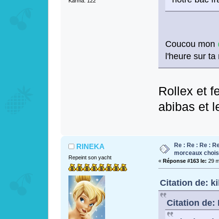
Karma: 122
Coucou mon
l'heure sur ta
Rollex et f
abibas et 
Re : Re : Re : Re
RINEKA
morceaux chois
Repeint son yacht
«
Réponse #163 le:
29 m
Citation de: k
Citation de: