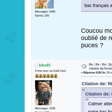
bac français 
Messages: 5485
Karma: 256
Coucou m
oublié de r
puces ?
Re : Re : Re : Q
kiko93
choisis du foru
Frime avec sa Gold Card
«
Réponse #162 le:
29 m
Citation de: 
Citation de:
Calmer atten
Messages: 2296
notre bac fr