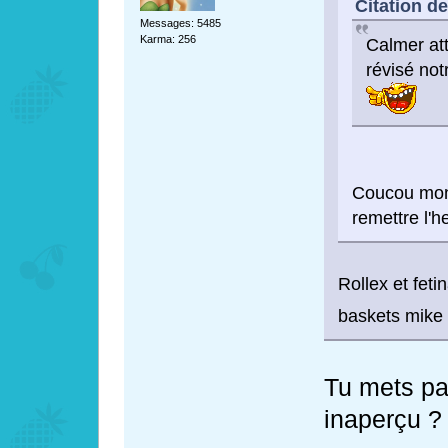
Citation de
Messages: 5485
Karma: 256
Calmer att
révisé not
Coucou mo
remettre l'h
Rollex et feti
baskets mike
Tu mets pa
inaperçu ?