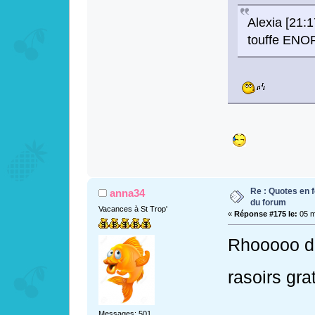
Alexia [21:1
touffe EN
Re : Quotes en f
anna34
du forum
Vacances à St Trop'
«
Réponse #175 le:
05 m
Rhooooo de
rasoirs grat
Messages: 501