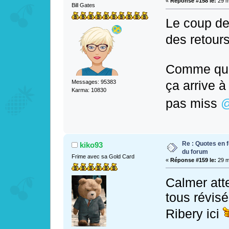
«
Réponse #158 le:
29 m
Bill Gates
Le coup de 
des retou
Comme qu
ça arrive 
Messages: 95383
Karma: 10830
pas miss
Re : Quotes en f
kiko93
du forum
Frime avec sa Gold Card
«
Réponse #159 le:
29 m
Calmer atte
tous révisé
Ribery ici