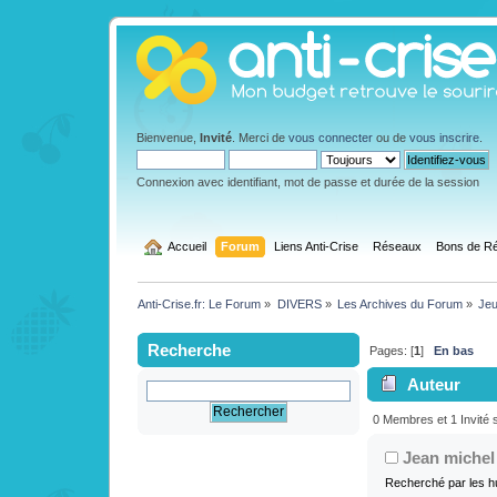
Bienvenue,
Invité
. Merci de
vous connecter
ou de
vous inscrire
.
Connexion avec identifiant, mot de passe et durée de la session
  Accueil
Forum
Liens Anti-Crise
Réseaux
Bons de Ré
Anti-Crise.fr: Le Forum
»
DIVERS
»
Les Archives du Forum
»
Jeu
Recherche
Pages: [
1
]
En bas
Auteur
fois)
0 Membres et 1 Invité s
Jean michel
Recherché par les h