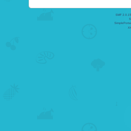
SMF 2.0.1
S
SimplePorta
X