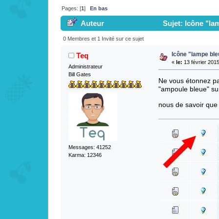
Pages: [
1
]
En bas
Auteur
Sujet: Icône "la
0 Membres et 1 Invité sur ce sujet
Icône "lampe ble
Teq
«
le:
13 février 2015
Administrateur
Bill Gates
Ne vous étonnez pas
"ampoule bleue" sur
nous de savoir que 
Messages: 41252
Karma: 12346