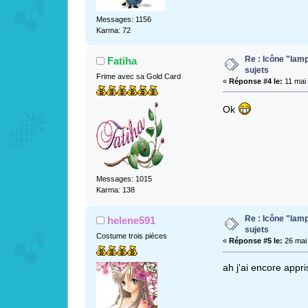
Messages: 1156
Karma: 72
Re : Icône "lam
Fatiha
sujets
Frime avec sa Gold Card
«
Réponse #4 le:
11 mai 
Ok
Messages: 1015
Karma: 138
Re : Icône "lam
helene591
sujets
Costume trois pièces
«
Réponse #5 le:
26 mai 
ah j'ai encore appr