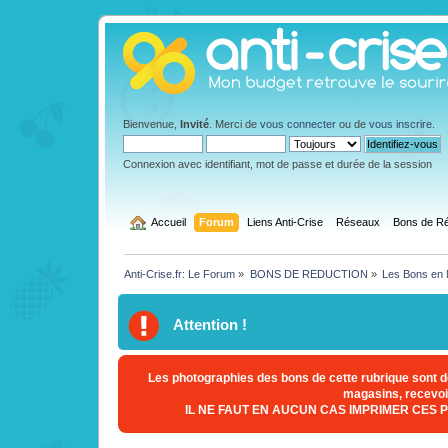
Bienvenue,
Invité
. Merci de
vous connecter
ou de
vous inscrire
.
Connexion avec identifiant, mot de passe et durée de la session
  Accueil
Forum
Liens Anti-Crise
Réseaux
Bons de Ré
Anti-Crise.fr: Le Forum
»
BONS DE REDUCTION
»
Les Bons en
Attention !
Les photographies des bons de cette rubrique sont d
magasins, recevoir
IL NE FAUT EN AUCUN CAS IMPRIMER CES 