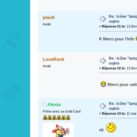
Re : Icône "lam
piault
sujets
Invité
«
Réponse #1 le:
13 févr
K Merci pour l'Info
Re : Icône "lam
LoveRock
sujets
Invité
«
Réponse #2 le:
13 févr
Merci pour cet
Re : Icône "lam
Alexia
sujets
Frime avec sa Gold Card
«
Réponse #3 le:
11 mai 
ok