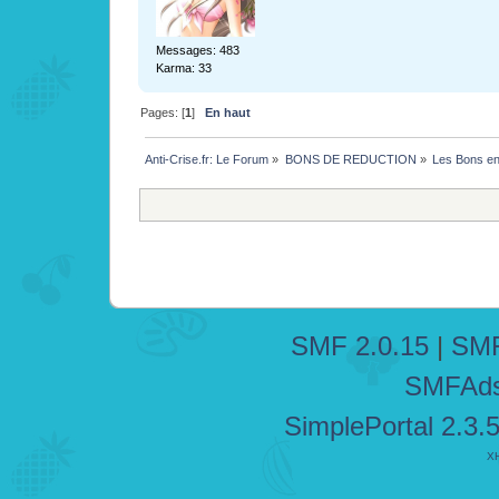
Messages: 483
Karma: 33
Pages: [
1
]
En haut
Anti-Crise.fr: Le Forum
»
BONS DE REDUCTION
»
Les Bons e
SMF 2.0.15
|
SMF
SMFAd
SimplePortal 2.3.
X