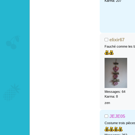
Karma: 207
elixir67
Fauché comme les b
Messages: 64
Karma: 8
zen
JEJE05
Costume trois pièce