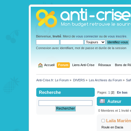
Bienvenue,
Invité
. Merci de
vous connecter
ou de
vous inscrire
.
Connexion avec identifiant, mot de passe et durée de la session
  Accueil
Forum
Liens Anti-Crise
Réseaux
Bons de Ré
Anti-Crise.fr: Le Forum
»
DIVERS
»
Les Archives du Forum
»
Saf
Recherche
Pages:
1
[
2
]
En bas
Auteur
Essential Conv
0 Membres et 1 Invité s
Laila Mariè
Roule en Dacia