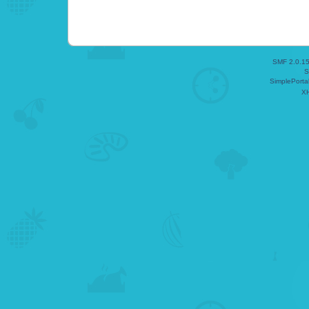
SMF 2.0.1
S
SimplePorta
X