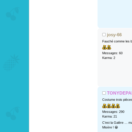
josy-66
Fauché comme les b
Messages: 60
Karma: 2
TONYDEPA
Costume trois pièce
Messages: 290
Karma: 21
C’est la Galère … ma
Misère ! 😁