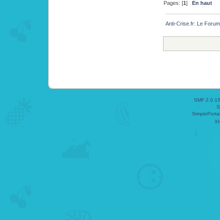
Pages: [
1
]
En haut
Anti-Crise.fr: Le Foru
SMF 2.0.1
S
SimplePorta
X