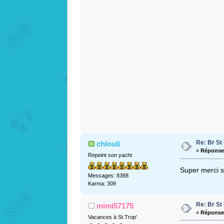
Re: Br S
chlouli
«
Réponse 
Repeint son yacht
Super merci s
Messages: 8388
Karma: 309
Re: Br S
mimi57175
«
Réponse 
Vacances à St Trop'