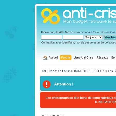
Bienvenue,
Invité
. Merci de
vous connecter
ou de
vous ins
Connexion avec identifiant, mot de passe et durée de la se
  Accueil
Forum
Liens Anti-Crise
Réseaux
Bon
Anti-Crise.fr: Le Forum
»
BONS DE REDUCTION
»
Les B
Attention !
Les photographies des bons de cette rubrique so
IL NE FAUT 