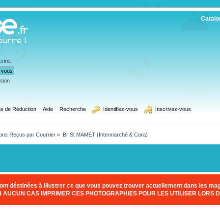
Catalo
crire
.
ssion
s de Réduction
Aide
Recherche
  Identifiez-vous
  Inscrivez-vous
ons Reçus par Courrier
»
Br St MAMET (Intermarché & Cora)
nt déstinées à illustrer ce que vous pouvez trouver actuellement dans les maga
EN AUCUN CAS IMPRIMER CES PHOTOGRAPHIES POUR LES UTILISER LORS D