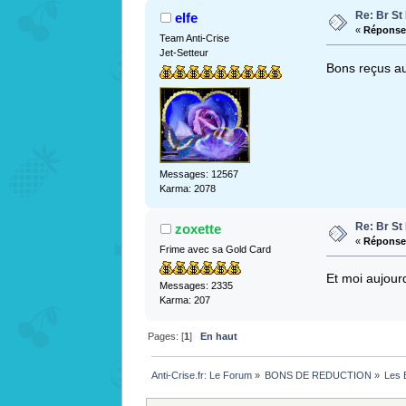
Re: Br S
elfe
«
Réponse 
Team Anti-Crise
Jet-Setteur
Bons reçus a
Messages: 12567
Karma: 2078
Re: Br S
zoxette
«
Réponse 
Frime avec sa Gold Card
Et moi aujou
Messages: 2335
Karma: 207
Pages: [
1
]
En haut
Anti-Crise.fr: Le Forum
»
BONS DE REDUCTION
»
Les 