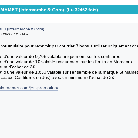
t MAMET (Intermarché & Cora) (Lu 32462 fois)
MET (Intermarché & Cora)
let 2024 à 12 h 14 »
 forumulaire pour recevoir par courrier 3 bons à utiliser uniquement c
at d’une valeur de 0,70€ valable uniquement sur les confitures.
at d’une valeur de 1€ valable uniquement sur les Fruits en Morceaux
mum d’achat de 3€.
at d’une valeur de 1,€30 valable sur l’ensemble de la marque St Mame
rceaux, Confitures ou Jus) avec un minimum d’achat de 3€.
aintmamet.com/jeu-promotion/