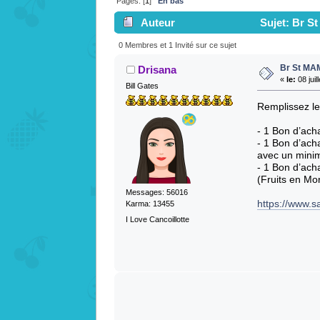
Pages: [
1
]
En bas
Auteur
Sujet: Br S
0 Membres et 1 Invité sur ce sujet
Br St MA
Drisana
«
le:
08 juil
Bill Gates
Remplissez le
- 1 Bon d’ach
- 1 Bon d’ach
avec un mini
- 1 Bon d’ach
(Fruits en Mo
Messages: 56016
https://www.s
Karma: 13455
I Love Cancoillotte