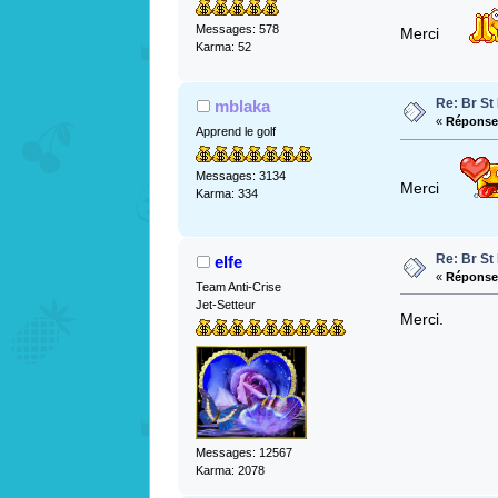
Messages: 578
Merci
Karma: 52
Re: Br S
mblaka
«
Réponse 
Apprend le golf
Messages: 3134
Merci
Karma: 334
Re: Br S
elfe
«
Réponse 
Team Anti-Crise
Jet-Setteur
Merci.
Messages: 12567
Karma: 2078