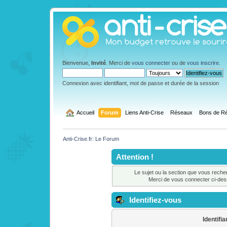
Bienvenue,
Invité
. Merci de
vous connecter
ou de
vous inscrire
.
Connexion avec identifiant, mot de passe et durée de la session
  Accueil
Forum
Liens Anti-Crise
Réseaux
Bons de Ré
Anti-Crise.fr: Le Forum
Attention !
Le sujet ou la section que vous reche
Merci de vous connecter ci-de
Identifiez-vous
Identifia