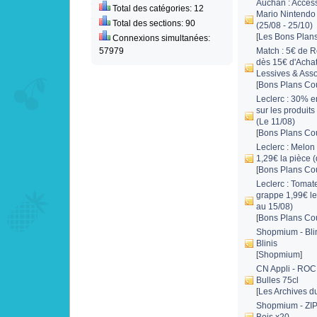
Auchan : Acces
Total des catégories: 12
Mario Nintendo 
Total des sections: 90
(25/08 - 25/10)
[
Les Bons Plan
Connexions simultanées:
57979
Match : 5€ de R
dès 15€ d'Achat
Lessives & Ass
[
Bons Plans Co
Leclerc : 30% en
sur les produit
(Le 11/08)
[
Bons Plans Co
Leclerc : Melon
1,29€ la pièce 
[
Bons Plans Co
Leclerc : Tomat
grappe 1,99€ le
au 15/08)
[
Bons Plans Co
Shopmium - Blin
Blinis
[
Shopmium
]
CN Appli - RO
Bulles 75cl
[
Les Archives d
Shopmium - ZIP