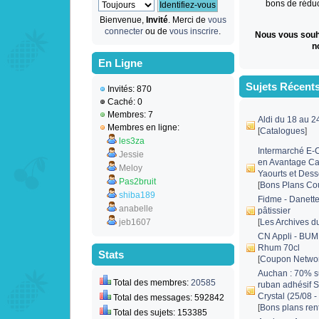
bons de réduct
Bienvenue,
Invité
. Merci de
vous
connecter
ou de
vous inscrire
.
Nous vous souh
n
En Ligne
Sujets Récent
Invités: 870
Caché: 0
Membres: 7
Aldi du 18 au 2
Membres en ligne:
[
Catalogues
]
les3za
Intermarché E
Jessie
en Avantage Car
Meloy
Yaourts et Dess
Pas2bruit
[
Bons Plans Co
shiba189
Fidme - Danette
anabelle
pâtissier
jeb1607
[
Les Archives d
CN Appli - BUM
Rhum 70cl
Stats
[
Coupon Netwo
Auchan : 70% s
Total des membres:
20585
ruban adhésif 
Crystal (25/08 -
Total des messages: 592842
[
Bons plans rent
Total des sujets: 153385