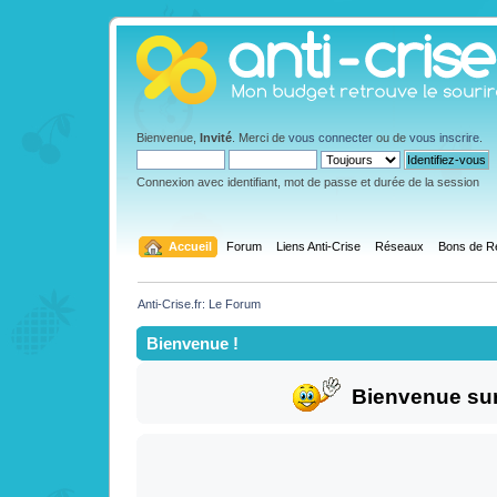
Bienvenue,
Invité
. Merci de
vous connecter
ou de
vous inscrire
.
Connexion avec identifiant, mot de passe et durée de la session
  Accueil
Forum
Liens Anti-Crise
Réseaux
Bons de R
Anti-Crise.fr: Le Forum
Bienvenue !
Bienvenue sur 