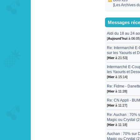
Bois x20
[
Les Archives d
Messages réce
Aldi du 18 au 24 ao
[
Aujourd'hui
à 06:05
Re: Intermarché E
sur les Yaourts et 
[
Hier
à 21:53]
Intermarché E-Cou
les Yaourts et Dess
[
Hier
à 15:14]
Re: Fidme - Danette
[
Hier
à 11:28]
Re: CN Appli - BU
[
Hier
à 11:27]
Re: Auchan : 70% s
Magic ou Crystal (2
[
Hier
à 11:18]
Auchan : 70% sur D
Magic ou Crystal (2