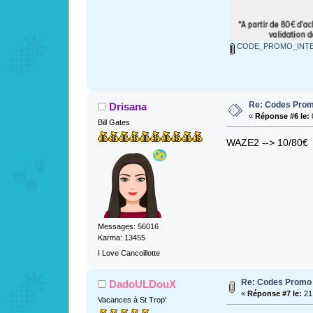
CODE_PROMO_INTE
Re: Codes Prom
Drisana
«
Réponse #6 le:
Bill Gates
WAZE2 --> 10/80€
Messages: 56016
Karma: 13455
I Love Cancoillotte
Re: Codes Promo 
DadoULDouX
«
Réponse #7 le:
21 
Vacances à St Trop'