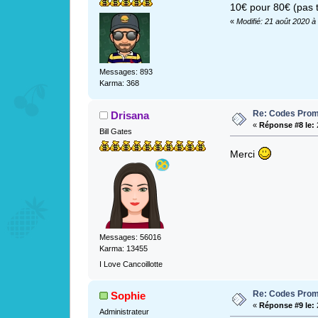
10€ pour 80€ (pas t
«
Modifié: 21 août 2020 à
Messages: 893
Karma: 368
Re: Codes Prom
Drisana
«
Réponse #8 le:
Bill Gates
Merci
Messages: 56016
Karma: 13455
I Love Cancoillotte
Re: Codes Prom
Sophie
«
Réponse #9 le:
Administrateur