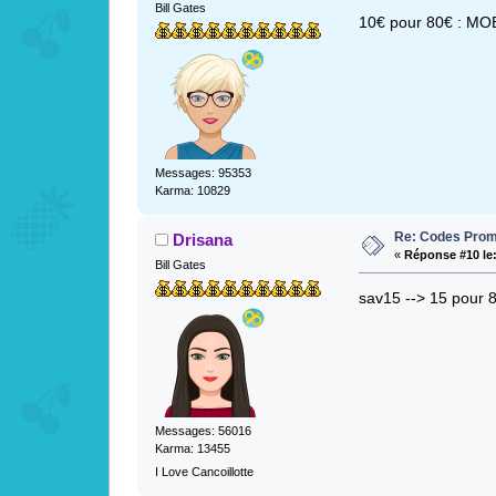
Bill Gates
10€ pour 80€ : MO
Messages: 95353
Karma: 10829
Re: Codes Prom
Drisana
«
Réponse #10 le
Bill Gates
sav15 --> 15 pour 
Messages: 56016
Karma: 13455
I Love Cancoillotte