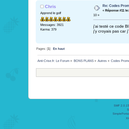
Re: Codes Prom
Chris
«
Réponse #11 le:
Apprend le golf
10 »
Messages: 3921
j'ai testé ce code
Karma: 379
j'y croyais pas car
Pages: [
1
]
En haut
Anti-Crise.fr: Le Forum
»
BONS PLANS
»
Autres
»
Codes Prom
SMF 2.0.1
S
SimplePorta
X