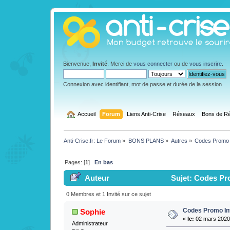
Bienvenue,
Invité
. Merci de
vous connecter
ou de
vous inscrire
.
Connexion avec identifiant, mot de passe et durée de la session
  Accueil
Forum
Liens Anti-Crise
Réseaux
Bons de Ré
Anti-Crise.fr: Le Forum
»
BONS PLANS
»
Autres
»
Codes Promo
Pages: [
1
]
En bas
Auteur
Sujet: Codes Pro
0 Membres et 1 Invité sur ce sujet
Codes Promo In
Sophie
«
le:
02 mars 2020 
Administrateur