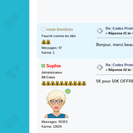
Re: Codes Prom
rose-bonbon
«
Réponse #1 le:
Fauché comme les blés
Bonjour, merci be
Messages: 97
Karma: 1
Re: Codes Prom
Sophie
«
Réponse #2 le:
Administrateur
Bill Gates
5€ pour 50€ OFF
Messages: 95353
Karma: 10829