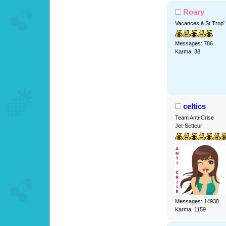
Roary
Vacances à St Trop'
Messages: 786
Karma: 38
celtics
Team Anti-Crise
Jet-Setteur
Messages: 14938
Karma: 1159