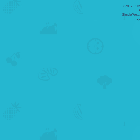
SMF 2.0.1
S
SimplePorta
X