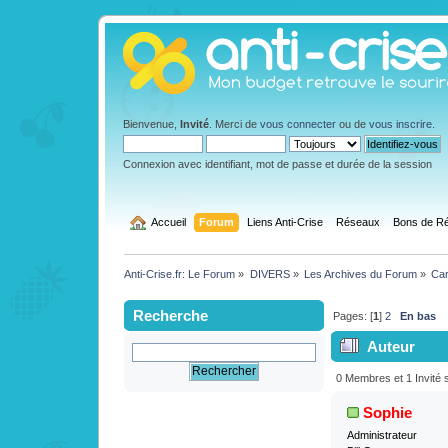
Bienvenue,
Invité
. Merci de
vous connecter
ou de
vous inscrire
.
Connexion avec identifiant, mot de passe et durée de la session
  Accueil
Forum
Liens Anti-Crise
Réseaux
Bons de Ré
Anti-Crise.fr: Le Forum
»
DIVERS
»
Les Archives du Forum
»
Car
Recherche
Pages: [
1
]
2
En bas
Auteur
Produits GREENP
0 Membres et 1 Invité s
Sophie
Administrateur