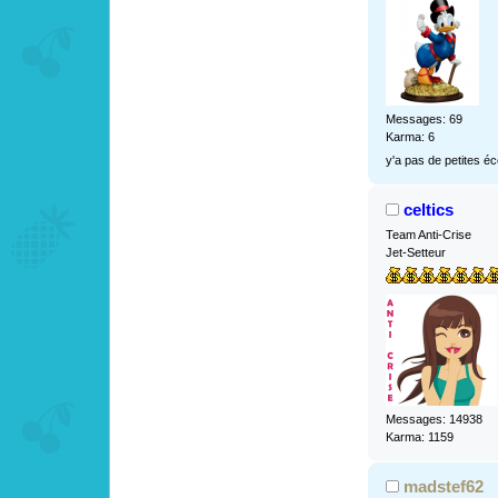
Messages: 69
Karma: 6
y'a pas de petites é
celtics
Team Anti-Crise
Jet-Setteur
Messages: 14938
Karma: 1159
madstef62