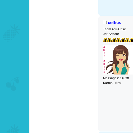
celtics
Team Anti-Crise
Jet-Setteur
Messages: 14938
Karma: 1159