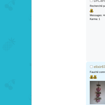
DrCart
Recherché pa
Messages: 4
Karma: 1
elixir6
Fauché comm