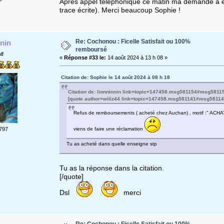
Après appel téléphonique ce matin ma demande à été
trace écrite). Merci beaucoup Sophie !
Re: Cochonou : Ficelle Satisfait ou 100%
nnin
remboursé
lf
«
Réponse #33 le:
14 août 2024 à 13 h 08 »
Citation de: Sophie le 14 août 2024 à 08 h 18
Citation de: lionninnin link=topic=147458.msg581154#msg581
[quote author=wiliz44 link=topic=147458.msg581141#msg5811
Refus de remboursements ( acheté chez Auchan) , motif :" 
viens de faire une réclamation
797
Tu as acheté dans quelle enseigne stp
Tu as la réponse dans la citation.
[/quote]
Dsl
merci
Re: Cochonou : Ficelle Satisfait ou 100%