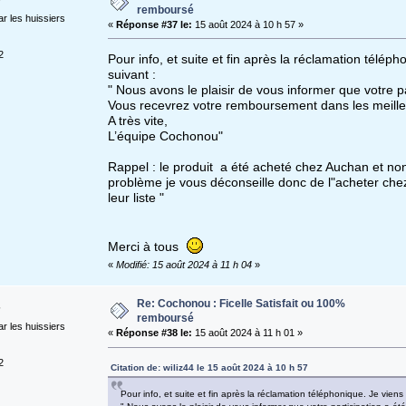
remboursé
r les huissiers
«
Réponse #37 le:
15 août 2024 à 10 h 57 »
2
Pour info, et suite et fin après la réclamation télép
suivant :
" Nous avons le plaisir de vous informer que votre pa
Vous recevrez votre remboursement dans les meilleu
A très vite,
L’équipe Cochonou"
Rappel : le produit a été acheté chez Auchan et non
problème je vous déconseille donc de l"acheter che
leur liste "
Merci à tous
«
Modifié: 15 août 2024 à 11 h 04
»
Re: Cochonou : Ficelle Satisfait ou 100%
remboursé
r les huissiers
«
Réponse #38 le:
15 août 2024 à 11 h 01 »
2
Citation de: wiliz44 le 15 août 2024 à 10 h 57
Pour info, et suite et fin après la réclamation téléphonique. Je vien