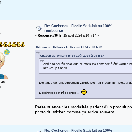
4
Re: Cochonou : Ficelle Satisfait ou 100%
e
remboursé
ur
«
Réponse #36 le:
15 août 2024 à 10 h 17 »
Citation de: DrCarter le 15 août 2024 à 06 h 22
Citation de: wiliz44 le 14 août 2024 à 09 h 17
Après appel téléphonique ce matin ma demande à été validée par l
beaucoup Sophie !
5403
Demande de remboursement validée pour un produit non porteur de l'
0
L'opératrice est très gentille...
Petite nuance : les modalités parlent d'un produit p
photo du sticker, comme ça arrive souvent.
Re: Cochonou : Ficelle Satisfait ou 100%