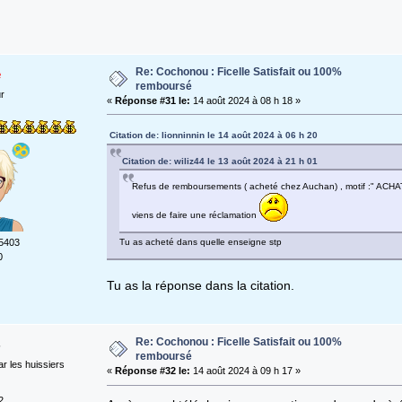
Re: Cochonou : Ficelle Satisfait ou 100%
e
remboursé
ur
«
Réponse #31 le:
14 août 2024 à 08 h 18 »
Citation de: lionninnin le 14 août 2024 à 06 h 20
Citation de: wiliz44 le 13 août 2024 à 21 h 01
Refus de remboursements ( acheté chez Auchan) , motif :" 
viens de faire une réclamation
Tu as acheté dans quelle enseigne stp
5403
0
Tu as la réponse dans la citation.
Re: Cochonou : Ficelle Satisfait ou 100%
remboursé
r les huissiers
«
Réponse #32 le:
14 août 2024 à 09 h 17 »
2