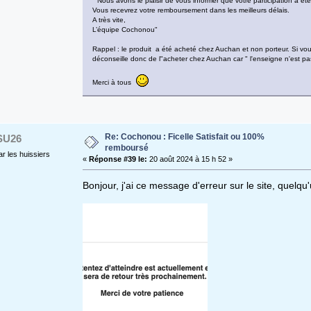
" Nous avons le plaisir de vous informer que votre participation a été
Vous recevrez votre remboursement dans les meilleurs délais.
A très vite,
L’équipe Cochonou"
Rappel : le produit a été acheté chez Auchan et non porteur. Si vo
déconseille donc de l"acheter chez Auchan car " l'enseigne n'est pas
Merci à tous
Re: Cochonou : Ficelle Satisfait ou 100%
SU26
remboursé
r les huissiers
«
Réponse #39 le:
20 août 2024 à 15 h 52 »
Bonjour, j'ai ce message d'erreur sur le site, quelqu'