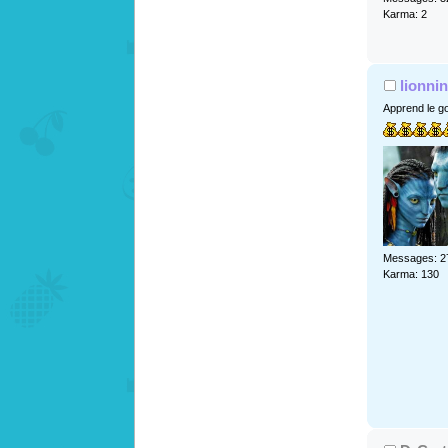
Karma: 2
lionni
Apprend le go
Messages: 2
Karma: 130