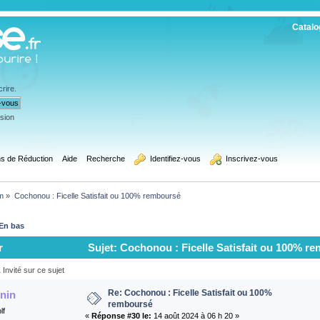
Catalo
crire
.
ssion
s de Réduction
Aide
Recherche
  Identifiez-vous
  Inscrivez-vous
m
»
Cochonou : Ficelle Satisfait ou 100% remboursé 
En bas
r
Sujet: Cochonou : Ficelle Satisfait ou 100% r
Invité sur ce sujet
Re: Cochonou : Ficelle Satisfait ou 100%
nnin
remboursé
lf
«
Réponse #30 le:
14 août 2024 à 06 h 20 »