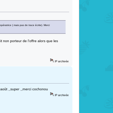
ératrice ( mais pas de trace écrite). Merci
on porteur de l'offre alors que les
IP archivée
août ,,super ,,merci cochonou
IP archivée