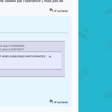
 validée par l'opératrice ( mais pas de
IP archivée
154 date=1723609220
41 date=1723575677
ACHAT HORS ENSEIGNES PARTICIPANTES" . Je
IP archivée