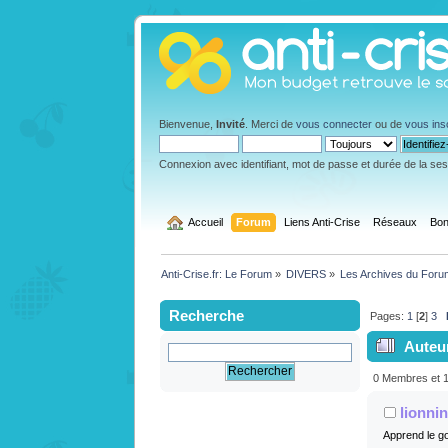
Bienvenue,
Invité
. Merci de
vous connecter
ou de
vous ins
Connexion avec identifiant, mot de passe et durée de la se
  Accueil
Forum
Liens Anti-Crise
Réseaux
Bon
Anti-Crise.fr: Le Forum
»
DIVERS
»
Les Archives du Foru
Recherche
Pages:
1
[
2
]
3
Auteu
0 Membres et 1 
lionni
Apprend le go