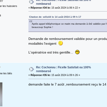
er
remboursé
r les huissiers
«
Réponse #34 le:
15 août 2024 à 06 h 22 »
4
Citation de: wiliz44 le 14 août 2024 à 09 h 17
Après appel téléphonique ce matin ma demande à été validée par l'op
beaucoup Sophie !
Demande de remboursement validée pour un produit n
modalités l'exigent
L'opératrice est très gentille...
Re: Cochonou : Ficelle Satisfait ou 100%
7
remboursé
e les blés
«
Réponse #35 le:
15 août 2024 à 09 h 26 »
demande faite le 7 août ,remboursement reçu le 14 