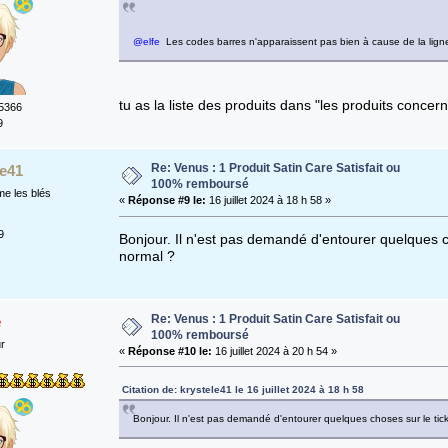
@elfe
Les codes barres n'apparaissent pas bien à cause de la lign
tu as la liste des produits dans "les produits concer
5366
9
Re: Venus : 1 Produit Satin Care Satisfait ou
le41
100% remboursé
e les blés
«
Réponse #9 le:
16 juillet 2024 à 18 h 58 »
9
Bonjour. Il n'est pas demandé d'entourer quelques ch
normal ?
Re: Venus : 1 Produit Satin Care Satisfait ou
e
100% remboursé
ur
«
Réponse #10 le:
16 juillet 2024 à 20 h 54 »
Citation de: krystele41 le 16 juillet 2024 à 18 h 58
Bonjour. Il n'est pas demandé d'entourer quelques choses sur le tick