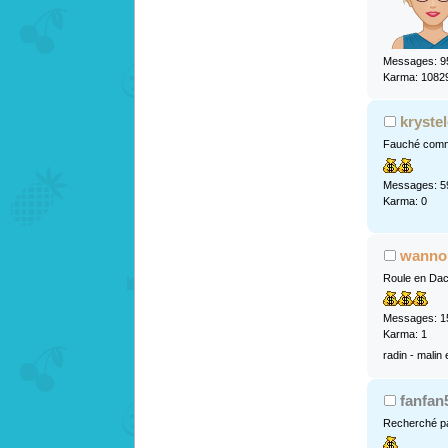
Messages: 9
Karma: 1082
kryste
Fauché comm
Messages: 5
Karma: 0
wanno
Roule en Dac
Messages: 1
Karma: 1
radin - malin e
fanfan
Recherché pa