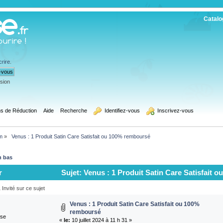
Catalo
crire
.
ssion
s de Réduction
Aide
Recherche
  Identifiez-vous
  Inscrivez-vous
m
»
 Venus : 1 Produit Satin Care Satisfait ou 100% remboursé
n bas
r
Sujet: Venus : 1 Produit Satin Care Satisfait 
Invité sur ce sujet
Venus : 1 Produit Satin Care Satisfait ou 100%
remboursé
ise
«
le:
10 juillet 2024 à 11 h 31 »