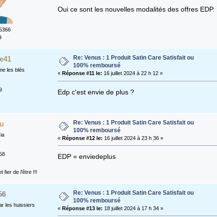
Oui ce sont les nouvelles modalités des offres EDP.
5366
9
Re: Venus : 1 Produit Satin Care Satisfait ou
le41
100% remboursé
e les blés
«
Réponse #11 le:
16 juillet 2024 à 22 h 12 »
9
Edp c'est envie de plus ?
Re: Venus : 1 Produit Satin Care Satisfait ou
u
100% remboursé
ia
«
Réponse #12 le:
16 juillet 2024 à 23 h 36 »
58
EDP = enviedeplus
t fier de l'être !!!
Re: Venus : 1 Produit Satin Care Satisfait ou
56
100% remboursé
r les huissiers
«
Réponse #13 le:
18 juillet 2024 à 17 h 34 »