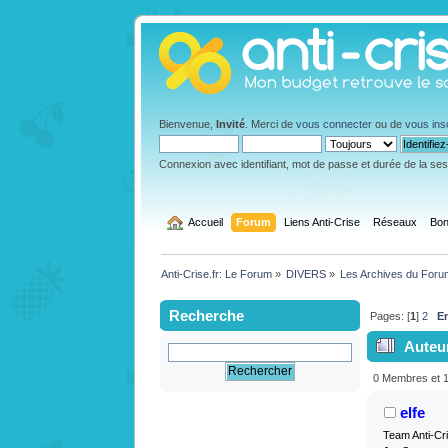
Bienvenue,
Invité
. Merci de
vous connecter
ou de
vous ins
Connexion avec identifiant, mot de passe et durée de la se
  Accueil
Forum
Liens Anti-Crise
Réseaux
Bon
Anti-Crise.fr: Le Forum
»
DIVERS
»
Les Archives du Foru
Recherche
Pages: [
1
]
2
E
Auteu
0 Membres et 1 
elfe
Team Anti-Cr