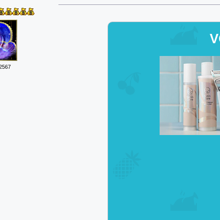
V
2567