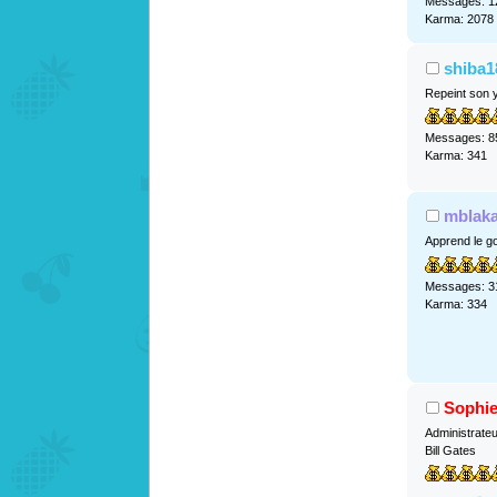
Messages: 1
Karma: 2078
shiba1
Repeint son 
Messages: 8
Karma: 341
mblak
Apprend le go
Messages: 3
Karma: 334
Sophi
Administrate
Bill Gates