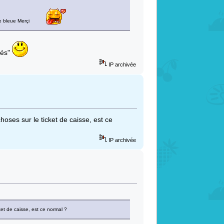
e bleue Merçi
nés"
IP archivée
oses sur le ticket de caisse, est ce
IP archivée
et de caisse, est ce normal ?