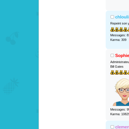
chlouli
Repeint son 
Messages: 8
Karma: 309
Sophi
Administrate
Bill Gates
Messages: 9
Karma: 1082
cleme