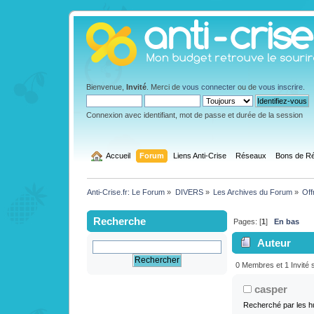
Bienvenue,
Invité
. Merci de
vous connecter
ou de
vous inscrire
.
Connexion avec identifiant, mot de passe et durée de la session
  Accueil
Forum
Liens Anti-Crise
Réseaux
Bons de Ré
Anti-Crise.fr: Le Forum
»
DIVERS
»
Les Archives du Forum
»
Off
Recherche
Pages: [
1
]
En bas
Auteur
? (Lu 18656 foi
0 Membres et 1 Invité s
casper
Recherché par les h