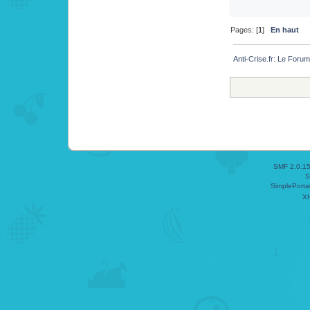
Pages: [
1
]
En haut
Anti-Crise.fr: Le Foru
SMF 2.0.1
S
SimplePorta
X