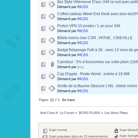
Ibis Style Villeneuve D'asc: 64€ la nuit avec pet
Démarré par
RICZO
Coffret cadeau Week End Desk avec plus de20%
Démarré par
RICZO
Proton VPN 10 postes / 1 an pour 34€
Démarré par
RICZO
Billets moins cher CGR , PATHE , CINEVILLE
Démarré par
RICZO
BadgeTelepeage Fulli à 3€ - avec 12 mois de ges
Démarré par
RICZO
Carrefour : 5% d’économies sur votre plein (10/0
Démarré par
jeng
Cap D'agde : Pirate World : entrée à 19.99€
Démarré par
RICZO
Grotte de la Baume Obscure ( 06) : billets moins
Démarré par
RICZO
Pages: [
1
]
2
3
En haut
Anti-Crise.fr: Le Forum
»
BONS PLANS
»
Les Bons Plans
Sujet normal
Sujet bloqué
Sujet épingl
Sujet populaire (plus de 15 interventions)