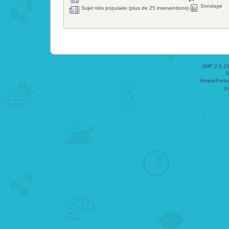
Sondage
Sujet très populaire (plus de 25 interventions)
SMF 2.0.1
S
SimplePorta
X