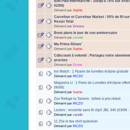
Bon Plan Intermarché : Jusqu'à 78% sur Articl
02/08)
Démarré par
Sophie
Carrefour et Carrefour Market : 50% de RI sur 
Resist Tefal
Démarré par
Drisana
Bons plans le jour de son anniversaire
Démarré par
zoxette
Ma Prime Rénov'
Démarré par
Sophie
Cdiscount à volonté : Partagez votre abonnem
proches
Démarré par
Dcone
Ice Watch : 1 Ppaire de lunettes éclipse gratuite
Démarré par
RICZO
Magasins U : 1 Paire de Lunettes d'éclipse offer
06/08)
Démarré par
Sophie
Zoo Refuge la Taniere : billets à prix réduit
Démarré par
RICZO
Leclerc : enceinte sans fil clip5 JBL 34€ (03/08 -
Démarré par
canelle
11.25e le tee shirt quiksilver
Démarré par
RICZO