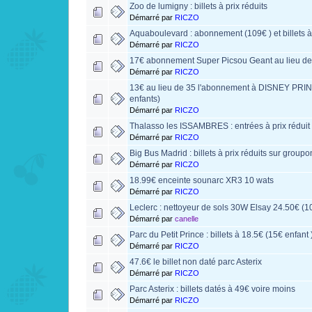
Zoo de lumigny : billets à prix réduits
Démarré par
RICZO
Aquaboulevard : abonnement (109€ ) et billets à 
Démarré par
RICZO
17€ abonnement Super Picsou Geant au lieu d
Démarré par
RICZO
13€ au lieu de 35 l'abonnement à DISNEY PR
enfants)
Démarré par
RICZO
Thalasso les ISSAMBRES : entrées à prix réduit
Démarré par
RICZO
Big Bus Madrid : billets à prix réduits sur groupo
Démarré par
RICZO
18.99€ enceinte sounarc XR3 10 wats
Démarré par
RICZO
Leclerc : nettoyeur de sols 30W Elsay 24.50€ (10
Démarré par
canelle
Parc du Petit Prince : billets à 18.5€ (15€ enfant 
Démarré par
RICZO
47.6€ le billet non daté parc Asterix
Démarré par
RICZO
Parc Asterix : billets datés à 49€ voire moins
Démarré par
RICZO