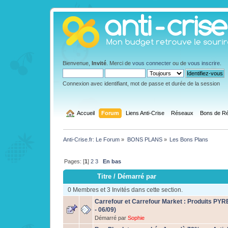
Bienvenue,
Invité
. Merci de
vous connecter
ou de
vous inscrire
.
Connexion avec identifiant, mot de passe et durée de la session
  Accueil
Forum
Liens Anti-Crise
Réseaux
Bons de Ré
Anti-Crise.fr: Le Forum
»
BONS PLANS
»
Les Bons Plans
Pages: [
1
]
2
3
En bas
Titre
/
Démarré par
0 Membres et 3 Invités dans cette section.
Carrefour et Carrefour Market : Produits PYRE
- 06/09)
Démarré par
Sophie