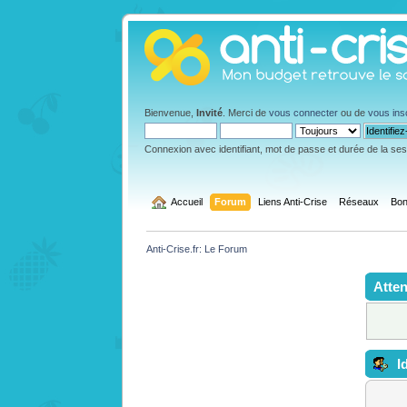
Bienvenue,
Invité
. Merci de
vous connecter
ou de
vous ins
Connexion avec identifiant, mot de passe et durée de la se
  Accueil
Forum
Liens Anti-Crise
Réseaux
Bon
Anti-Crise.fr: Le Forum
Atten
Id