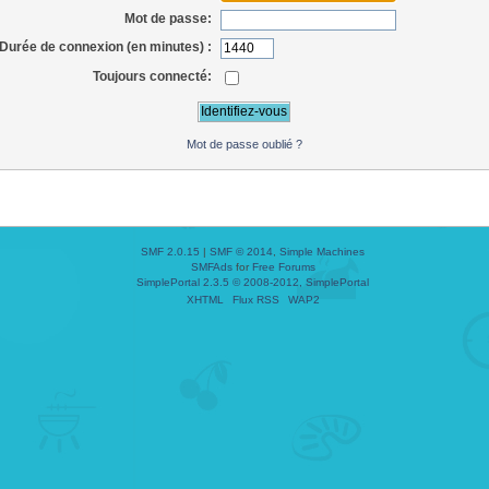
Mot de passe:
Durée de connexion (en minutes) :
Toujours connecté:
Mot de passe oublié ?
SMF 2.0.15
|
SMF © 2014
,
Simple Machines
SMFAds
for
Free Forums
SimplePortal 2.3.5 © 2008-2012, SimplePortal
XHTML
Flux RSS
WAP2