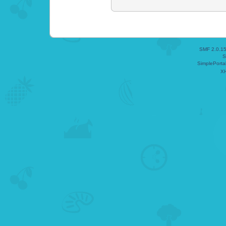
SMF 2.0.1
S
SimplePorta
X