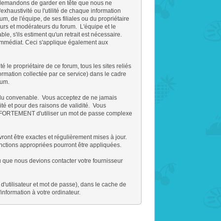
us demandons de garder en tête que nous ne
haustivité ou l'utilité de chaque information
 de l'équipe, de ses filiales ou du propriétaire
rs et modérateurs du forum. L'équipe et le
e, s'ils estiment qu'un retrait est nécessaire.
'immédiat. Ceci s'applique également aux
e propriétaire de ce forum, tous les sites reliés
nformation collectée par ce service) dans le cadre
rum.
es du convenable. Vous acceptez de ne jamais
é et pour des raisons de validité. Vous
s FORTEMENT d'utiliser un mot de passe complexe
ront être exactes et régulièrement mises à jour.
nctions appropriées pourront être appliquées.
u que nous devions contacter votre fournisseur
'utilisateur et mot de passe), dans le cache de
formation à votre ordinateur.