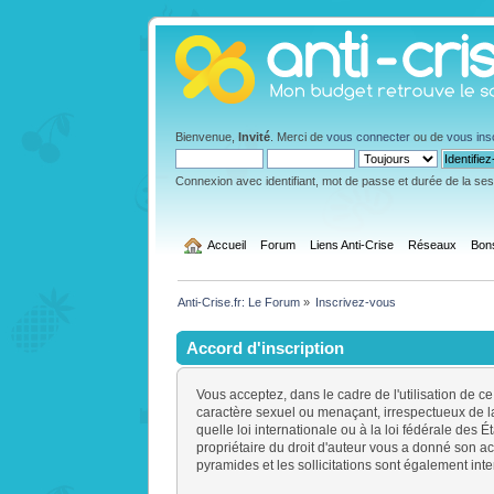
Bienvenue,
Invité
. Merci de
vous connecter
ou de
vous ins
Connexion avec identifiant, mot de passe et durée de la se
  Accueil
Forum
Liens Anti-Crise
Réseaux
Bon
Anti-Crise.fr: Le Forum
»
Inscrivez-vous
Accord d'inscription
Vous acceptez, dans le cadre de l'utilisation de ce
caractère sexuel ou menaçant, irrespectueux de la
quelle loi internationale ou à la loi fédérale des
propriétaire du droit d'auteur vous a donné son acc
pyramides et les sollicitations sont également inte