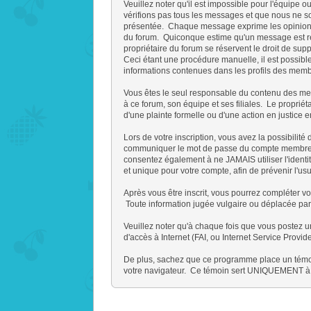
Veuillez noter qu'il est impossible pour l'équipe
vérifions pas tous les messages et que nous ne so
présentée. Chaque message exprime les opinions d
du forum. Quiconque estime qu'un message est rép
propriétaire du forum se réservent le droit de sup
Ceci étant une procédure manuelle, il est possib
informations contenues dans les profils des memb
Vous êtes le seul responsable du contenu des mess
à ce forum, son équipe et ses filiales. Le propriét
d'une plainte formelle ou d'une action en justice 
Lors de votre inscription, vous avez la possibili
communiquer le mot de passe du compte membre que
consentez également à ne JAMAIS utiliser l'ide
et unique pour votre compte, afin de prévenir l'usu
Après vous être inscrit, vous pourrez compléter vo
Toute information jugée vulgaire ou déplacée par 
Veuillez noter qu'à chaque fois que vous postez u
d'accès à Internet (FAI, ou Internet Service Provid
De plus, sachez que ce programme place un témoin 
votre navigateur. Ce témoin sert UNIQUEMENT à v