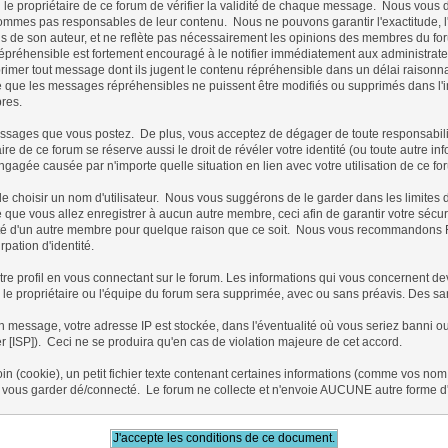
 ou le propriétaire de ce forum de vérifier la validité de chaque message. Nous vo
mmes pas responsables de leur contenu. Nous ne pouvons garantir l'exactitude, l'ex
e son auteur, et ne reflète pas nécessairement les opinions des membres du forum,
réhensible est fortement encouragé à le notifier immédiatement aux administrateu
primer tout message dont ils jugent le contenu répréhensible dans un délai raisonnabl
le que les messages répréhensibles ne puissent être modifiés ou supprimés dans l
res.
ages que vous postez. De plus, vous acceptez de dégager de toute responsabilité l
aire de ce forum se réserve aussi le droit de révéler votre identité (ou toute autre i
engagée causée par n'importe quelle situation en lien avec votre utilisation de ce fo
té de choisir un nom d'utilisateur. Nous vous suggérons de le garder dans les limit
 vous allez enregistrer à aucun autre membre, ceci afin de garantir votre sécurit
ntité d'un autre membre pour quelque raison que ce soit. Nous vous recommandon
rpation d'identité.
tre profil en vous connectant sur le forum. Les informations qui vous concernent dev
le propriétaire ou l'équipe du forum sera supprimée, avec ou sans préavis. Des sa
n message, votre adresse IP est stockée, dans l'éventualité où vous seriez banni o
er [ISP]). Ceci ne se produira qu'en cas de violation majeure de cet accord.
(cookie), un petit fichier texte contenant certaines informations (comme vos nom d
ous garder dé/connecté. Le forum ne collecte et n'envoie AUCUNE autre forme d'in