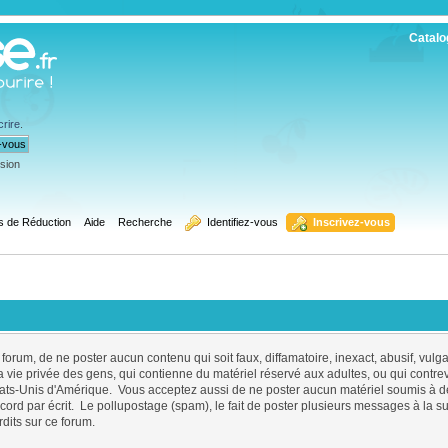
Catalo
crire
.
ssion
s de Réduction
Aide
Recherche
  Identifiez-vous
  Inscrivez-vous
 forum, de ne poster aucun contenu qui soit faux, diffamatoire, inexact, abusif, vul
 vie privée des gens, qui contienne du matériel réservé aux adultes, ou qui contre
 États-Unis d'Amérique. Vous acceptez aussi de ne poster aucun matériel soumis à des
ord par écrit. Le pollupostage (spam), le fait de poster plusieurs messages à la suite 
rdits sur ce forum.