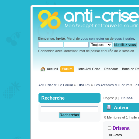
Bienvenue,
Invité
. Merci de
vous connecter
ou de
vous inscrire
.
Connexion avec identifiant, mot de passe et durée de la session
  Accueil
Forum
Liens Anti-Crise
Réseaux
Bons de Ré
Anti-Crise.fr: Le Forum
»
DIVERS
»
Les Archives du Forum
»
Les
Recherche
Pages: [
1
]
En bas
Auteur
(11/11 - 17/11) 
0 Membres et 1 Invité s
Drisana
Bill Gates