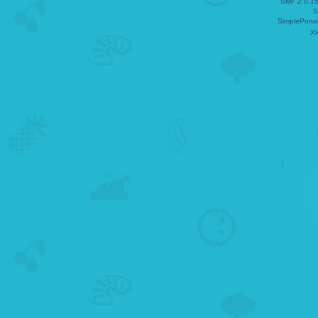
SMF 2.0.1
S
SimplePorta
X