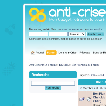
Bienvenue,
Invité
. Merci de
vous connecter
ou de
vous inscrire
.
Connexion avec identifiant, mot de passe et durée de la session
  Accueil
Forum
Liens Anti-Crise
Réseaux
Bons de Ré
Anti-Crise.fr: Le Forum
»
DIVERS
»
Les Archives du Forum
Recherche
Pages: [
1
]
2
3
...
4844
Titre
/
D
0 Membres et 387 In
Bon Plan
Chefclub à
21/06)
Démarré p