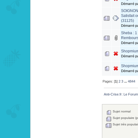
Démarré p
SOIGNON 
Satisfait
(31125)
Démarré p
Sheba : 1 
Rembour
Démarré p
Shopmium 
Démarré p
Shopmium 
Démarré p
Pages: [
1
]
2
3
...
4844
Anti-Crise.fr: Le Foru
Sujet normal
Sujet populaire (p
Sujet très populai