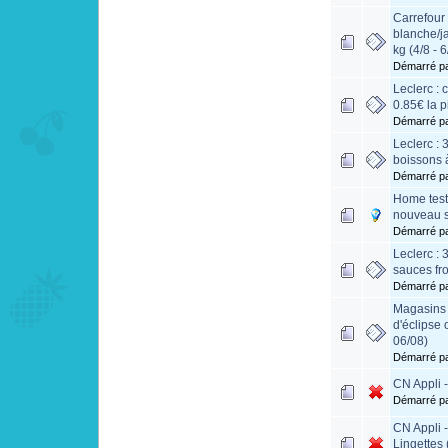
Carrefour 
blanche/j
kg (4/8 - 6
Démarré p
Leclerc :
0.85€ la p
Démarré p
Leclerc : 
boissons 
Démarré p
Home test
nouveau 
Démarré p
Leclerc : 
sauces fr
Démarré p
Magasins 
d'éclipse 
06/08)
Démarré p
CN Appli 
Démarré p
CN Appli
Lingettes 