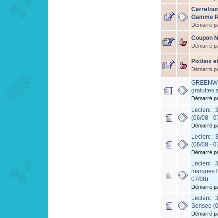
Carrefour
Gamme Ro
Démarré p
Coupon Ne
Démarré p
Pixibox et
Démarré p
GREENWEE
gratuites
Démarré p
Leclerc :
(06/08 - 0
Démarré p
Leclerc :
(06/08 - 0
Démarré p
Leclerc : 
marques F
07/08)
Démarré p
Leclerc : 
Senseo (0
Démarré p