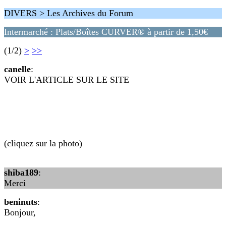
DIVERS > Les Archives du Forum
Intermarché : Plats/Boîtes CURVER® à partir de 1,50€
(1/2)
>
>>
canelle
:
VOIR L'ARTICLE SUR LE SITE
(cliquez sur la photo)
shiba189
:
Merci
beninuts
:
Bonjour,