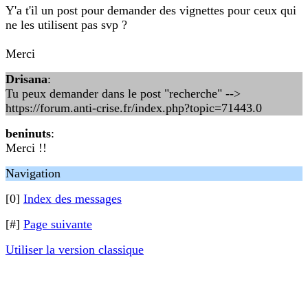
Y'a t'il un post pour demander des vignettes pour ceux qui
ne les utilisent pas svp ?
Merci
Drisana
:
Tu peux demander dans le post "recherche" -->
https://forum.anti-crise.fr/index.php?topic=71443.0
beninuts
:
Merci !!
Navigation
[0]
Index des messages
[#]
Page suivante
Utiliser la version classique