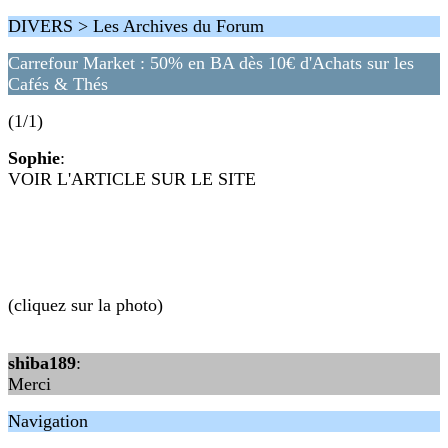
DIVERS > Les Archives du Forum
Carrefour Market : 50% en BA dès 10€ d'Achats sur les
Cafés & Thés
(1/1)
Sophie
:
VOIR L'ARTICLE SUR LE SITE
(cliquez sur la photo)
shiba189
:
Merci
Navigation