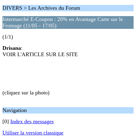
DIVERS > Les Archives du Forum
Intermarché E-Coupon : 20% en Avantage Carte sur le
Fromage (11/05 - 17/05)
(1/1)
Drisana
:
VOIR L'ARTICLE SUR LE SITE
(cliquez sur la photo)
Navigation
[0]
Index des messages
Utiliser la version classique