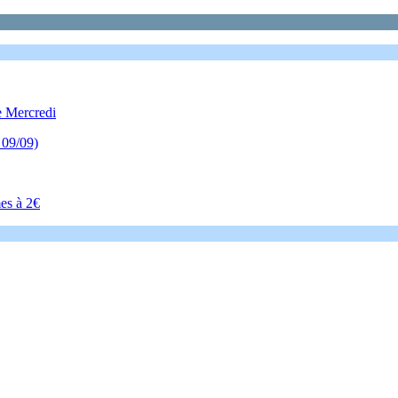
e Mercredi
 09/09)
es à 2€