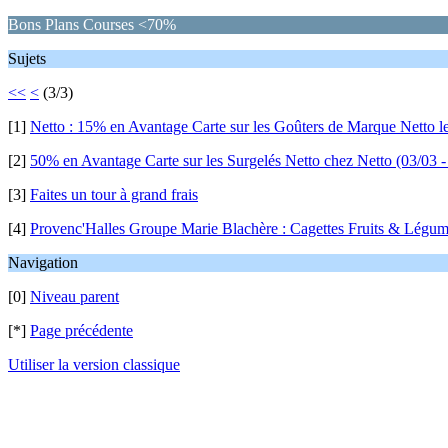
Bons Plans Courses <70%
Sujets
<<
<
(3/3)
[1]
Netto : 15% en Avantage Carte sur les Goûters de Marque Netto l
[2]
50% en Avantage Carte sur les Surgelés Netto chez Netto (03/03 -
[3]
Faites un tour à grand frais
[4]
Provenc'Halles Groupe Marie Blachère : Cagettes Fruits & Légum
Navigation
[0]
Niveau parent
[*]
Page précédente
Utiliser la version classique