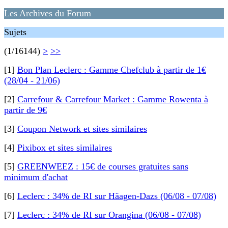
Les Archives du Forum
Sujets
(1/16144)
>
>>
[1]
Bon Plan Leclerc : Gamme Chefclub à partir de 1€
(28/04 - 21/06)
[2]
Carrefour & Carrefour Market : Gamme Rowenta à
partir de 9€
[3]
Coupon Network et sites similaires
[4]
Pixibox et sites similaires
[5]
GREENWEEZ : 15€ de courses gratuites sans
minimum d'achat
[6]
Leclerc : 34% de RI sur Häagen-Dazs (06/08 - 07/08)
[7]
Leclerc : 34% de RI sur Orangina (06/08 - 07/08)