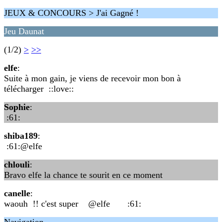
JEUX & CONCOURS > J'ai Gagné !
Jeu Daunat
(1/2)
>
>>
elfe
:
Suite à mon gain, je viens de recevoir mon bon à
télécharger ::love::
Sophie
:
:61:
shiba189
:
:61:@elfe
chlouli
:
Bravo elfe la chance te sourit en ce moment
canelle
:
waouh !! c'est super @elfe :61: