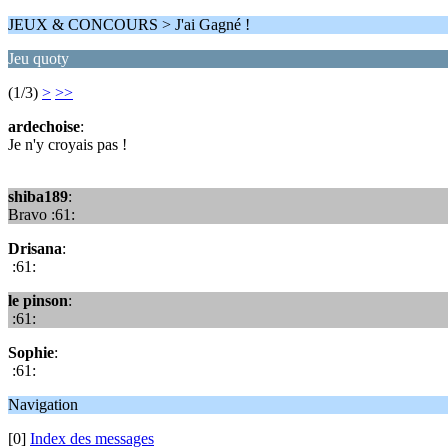
JEUX & CONCOURS > J'ai Gagné !
Jeu quoty
(1/3)
>
>>
ardechoise
:
Je n'y croyais pas !
shiba189
:
Bravo :61:
Drisana
:
:61:
le pinson
:
:61:
Sophie
:
:61:
Navigation
[0]
Index des messages