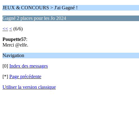
JEUX & CONCOURS > J'ai Gagné !
Gagné 2 places pour les Jo 2024
<<
<
(6/6)
Poupette57
:
Merci @elfe.
Navigation
[0]
Index des messages
[*]
Page précédente
Utiliser la version classique