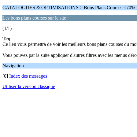
CATALOGUES & OPTIMISATIONS > Bons Plans Courses <70%
Les bons plans courses sur le site
(1/1)
Teq
:
Ce lien vous permettra de voir les meilleurs bons plans courses du m
Vous pouvez par la suite appliquer d'autres filtres avec les menus dérou
Navigation
[0]
Index des messages
Utiliser la version classique