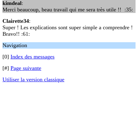
kimdeal
:
Merci beaucoup, beau travail qui me sera très utile !! :35:
Clairette34
:
Super ! Les explications sont super simple a comprendre !
Bravo!! :61:
Navigation
[0]
Index des messages
[#]
Page suivante
Utiliser la version classique