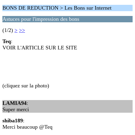
BONS DE REDUCTION > Les Bons sur Internet
Astuces pour l'impression des bons
(1/2)
>
>>
Teq
:
VOIR L'ARTICLE SUR LE SITE
(cliquez sur la photo)
LAMIA94
:
Super merci
shiba189
:
Merci beaucoup @Teq