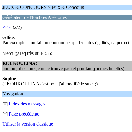
JEUX & CONCOURS > Jeux & Concours
Générateur de Nombres Aléatoires
<<
<
(2/2)
celtics
:
Par exemple si on fait un concours et qu'il y a des égalités, ca permet
Merci @Teq très utile :35:
KOUKOULINA
:
bonjour, il est où? je ne le trouve pas (et pourtant j'ai mes lunettes)...
Sophie
:
@KOUKOULINA c'est bon, j'ai modifié le sujet ;)
Navigation
[0]
Index des messages
[*]
Page précédente
Utiliser la version classique