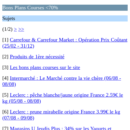
Bons Plans Courses <70%
Sujets
(1/2)
>
>>
[1]
Carrefour & Carrefour Market : Opération Prix Coûtant
(25/02 - 31/12)
[2]
Produits de 1ère nécessité
[3]
Les bons plans courses sur le site
[4]
Intermarché : Le Marché contre la vie chère (06/08 -
08/08)
[5]
Leclerc : pêche blanche/jaune origine France 2.59€ le
kg (05/08 - 08/08)
[6]
Leclerc : prune mirabelle origine France 3.99€ le kg
(07/08 - 09/08)
[7]
Magasins U Jeudis Plus : 34% sur les Yaourts et