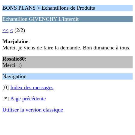
BONS PLANS > Echantillons de Produits
Echantillon GIVENCHY L'Interdit
<<
<
(2/2)
Marjolaine
:
Merci, je viens de faire la demande. Bon dimanche à tous.
Rosalie80
:
Merci ;)
Navigation
[0]
Index des messages
[*]
Page précédente
Utiliser la version classique