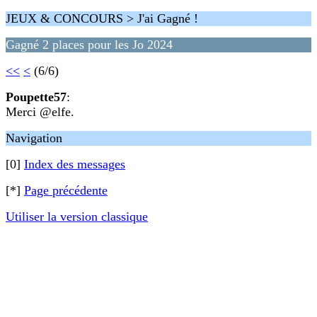
JEUX & CONCOURS > J'ai Gagné !
Gagné 2 places pour les Jo 2024
<<
<
(6/6)
Poupette57
:
Merci @elfe.
Navigation
[0]
Index des messages
[*]
Page précédente
Utiliser la version classique