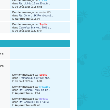
Dernier message
par
chlouli
dans
Re: Lidl du 13 au 20 aoû...
le 03 août 2026 à 15 h 55
Dernier message
par
moimoi73
dans
Re: Oxford :1€ Remboursé...
le
Aujourd'hui
à 13:04
Dernier message
par
Sophie
s
dans
Carrefour Market : 70% s...
le 06 août 2026 à 22 h 44
ons
ons
Dernier message
par
Sophie
s
dans
Fromage au skyr Kiri che...
le 06 août 2026 à 15 h 31
Dernier message
par
shiba189
s
dans
Re: Leclerc : 40% en Tic...
le
Aujourd'hui
à 11:14
Dernier message
par
Boffafa
s
dans
Re: Carrefour du 17 au 3...
le
Aujourd'hui
à 04:48