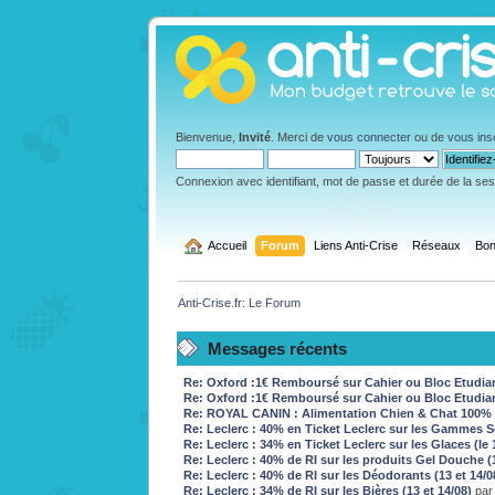
Bienvenue,
Invité
. Merci de
vous connecter
ou de
vous ins
Connexion avec identifiant, mot de passe et durée de la se
  Accueil
Forum
Liens Anti-Crise
Réseaux
Bon
Anti-Crise.fr: Le Forum
Messages récents
Re: Oxford :1€ Remboursé sur Cahier ou Bloc Etudian
Re: Oxford :1€ Remboursé sur Cahier ou Bloc Etudian
Re: ROYAL CANIN : Alimentation Chien & Chat 100% 
Re: Leclerc : 40% en Ticket Leclerc sur les Gammes So
Re: Leclerc : 34% en Ticket Leclerc sur les Glaces (le
Re: Leclerc : 40% de RI sur les produits Gel Douche (
Re: Leclerc : 40% de RI sur les Déodorants (13 et 14/
Re: Leclerc : 34% de RI sur les Bières (13 et 14/08)
pa