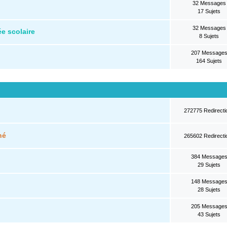
32 Messages
17 Sujets
32 Messages
e scolaire
8 Sujets
207 Message
164 Sujets
272775 Redirecti
né
265602 Redirecti
384 Message
29 Sujets
148 Message
28 Sujets
205 Message
43 Sujets