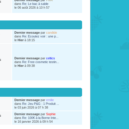
Dernier message
par
FMR
s
dans
Re: Le bac à sable
le 06 août 2026 à 10 h 57
Dernier message
par
candide
s
dans
Re: Ecoutez voir : une p...
le
Hier
à 18:15
Dernier message
par
celtics
s
dans
Re: Free cosmetic testin...
le
Hier
à 09:38
Dernier message
par
emilie
s
dans
Re: Jeu P&G : 1 Produit ...
le 03 juin 2026 à 07 h 38
Dernier message
par
Sophie
s
dans
Re: 100€ à la Borne Inte...
le 16 janvier 2026 à 09 h 54