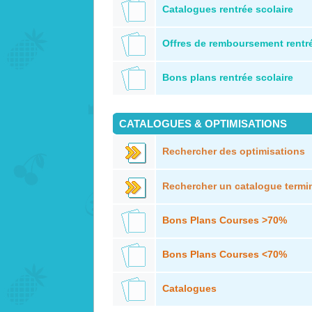
Catalogues rentrée scolaire
Offres de remboursement rentré
Bons plans rentrée scolaire
CATALOGUES & OPTIMISATIONS
Rechercher des optimisations
Rechercher un catalogue termi
Bons Plans Courses >70%
Bons Plans Courses <70%
Catalogues