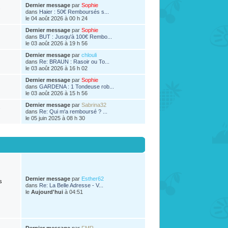
Dernier message
par
Sophie
s
dans
Haier : 50€ Remboursés s...
le 04 août 2026 à 00 h 24
Dernier message
par
Sophie
dans
BUT : Jusqu'à 100€ Rembo...
le 03 août 2026 à 19 h 56
Dernier message
par
chlouli
dans
Re: BRAUN : Rasoir ou To...
le 03 août 2026 à 16 h 02
Dernier message
par
Sophie
dans
GARDENA : 1 Tondeuse rob...
le 03 août 2026 à 15 h 56
Dernier message
par
Sabrina32
s
dans
Re: Qui m'a remboursé ? ...
le 05 juin 2025 à 08 h 30
Dernier message
par
Esther62
s
dans
Re: La Belle Adresse - V...
le
Aujourd'hui
à 04:51