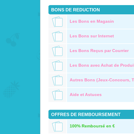
BONS DE REDUCTION
Les Bons en Magasin
Les Bons sur Internet
Les Bons Reçus par Courrier
Les Bons avec Achat de Produi
Autres Bons (Jeux-Concours, Te
Aide et Astuces
OFFRES DE REMBOURSEMENT
100% Remboursé en €