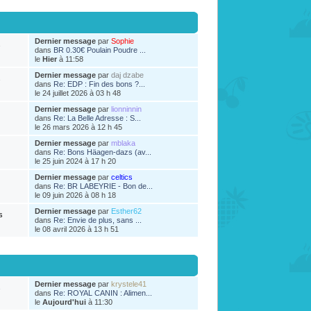
Dernier message
par
Sophie
s
dans
BR 0.30€ Poulain Poudre ...
le
Hier
à 11:58
Dernier message
par
daj dzabe
s
dans
Re: EDP : Fin des bons ?...
le 24 juillet 2026 à 03 h 48
Dernier message
par
lionninnin
dans
Re: La Belle Adresse : S...
le 26 mars 2026 à 12 h 45
Dernier message
par
mblaka
dans
Re: Bons Häagen-dazs (av...
le 25 juin 2024 à 17 h 20
Dernier message
par
celtics
dans
Re: BR LABEYRIE - Bon de...
le 09 juin 2026 à 08 h 18
Dernier message
par
Esther62
s
dans
Re: Envie de plus, sans ...
le 08 avril 2026 à 13 h 51
Dernier message
par
krystele41
s
dans
Re: ROYAL CANIN : Alimen...
le
Aujourd'hui
à 11:30