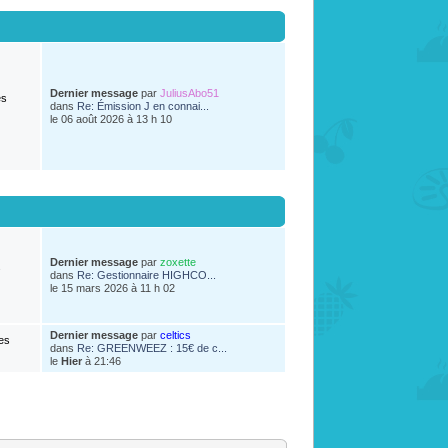
Dernier message
par
JuliusAbo51
es
dans
Re: Émission J en connai...
le 06 août 2026 à 13 h 10
Dernier message
par
zoxette
s
dans
Re: Gestionnaire HIGHCO...
le 15 mars 2026 à 11 h 02
Dernier message
par
celtics
es
dans
Re: GREENWEEZ : 15€ de c...
le
Hier
à 21:46