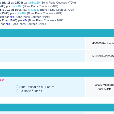
g (du 11 au 15/08)
par
shiba189
(
Bons Plans Courses <70%
)
5/08)
par
shiba189
(
Bons Plans Courses <70%
)
g (du 11 au 15/08)
par
shiba189
(
Bons Plans Courses <70%
)
u 13/08)
par
shiba189
(
Bons Plans Courses <70%
)
/08)
par
elfe
(
Bons Plans Courses <70%
)
u 11 au 15/08)
par
elfe
(
Bons Plans Courses <70%
)
)
par
elfe
(
Bons Plans Courses <70%
)
400685 Redirecti
581870 Redirecti
ise
13010 Messag
Aide Utilisation du Forum
904 Sujets
La Boîte à Idées