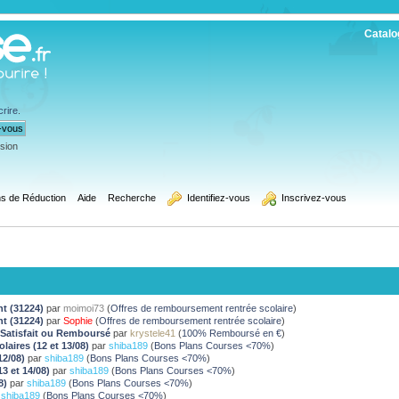
Catalo
crire
.
ssion
s de Réduction
Aide
Recherche
  Identifiez-vous
  Inscrivez-vous
t (31224)
par
moimoi73
(
Offres de remboursement rentrée scolaire
)
t (31224)
par
Sophie
(
Offres de remboursement rentrée scolaire
)
Satisfait ou Remboursé
par
krystele41
(
100% Remboursé en €
)
laires (12 et 13/08)
par
shiba189
(
Bons Plans Courses <70%
)
 12/08)
par
shiba189
(
Bons Plans Courses <70%
)
13 et 14/08)
par
shiba189
(
Bons Plans Courses <70%
)
08)
par
shiba189
(
Bons Plans Courses <70%
)
r
shiba189
(
Bons Plans Courses <70%
)