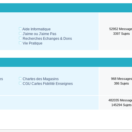
.
Aide Informatique
52952 Messag
J'aime ou J'aime Pas
3397 Sujets
Recherches Echanges & Dons
Vie Pratique
es
Chartes des Magasins
968 Message
s
CGU Cartes Fidélité Enseignes
386 Sujets
482035 Messag
145294 Sujets